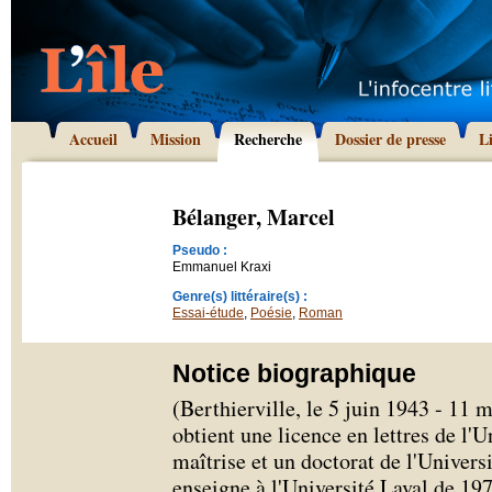
Accueil
Mission
Recherche
Dossier de presse
L
Bélanger, Marcel
Pseudo :
Emmanuel Kraxi
Genre(s) littéraire(s) :
Essai-étude
,
Poésie
,
Roman
Notice biographique
(Berthierville, le 5 juin 1943 - 11
obtient une licence en lettres de l'
maîtrise et un doctorat de l'Univers
enseigne à l'Université Laval de 197