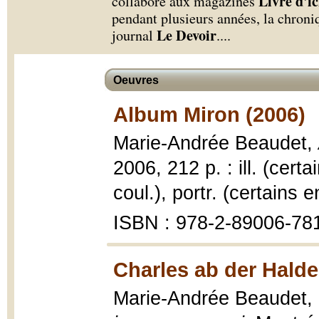
Livre d'ic
collaboré aux magazines
pendant plusieurs années, la chroni
Le Devoir
journal
.
...
Oeuvres
Album Miron (2006)
Marie-Andrée Beaudet,
2006, 212 p. : ill. (cert
coul.), portr. (certains 
ISBN : 978-2-89006-781
Charles ab der Halde
Marie-Andrée Beaudet,