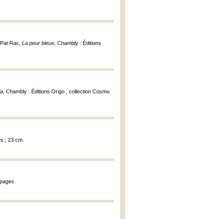
, Pat Rac,
La peur bleue
, Chambly : Éditions
ia
, Chambly : Éditions Origo , collection Cosmo
es ; 23 cm.
 pages.