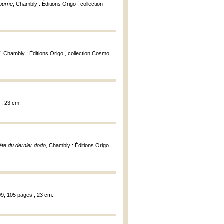
tourne
, Chambly : Éditions Origo , collection
d
, Chambly : Éditions Origo , collection Cosmo
 ; 23 cm.
ête du dernier dodo
, Chambly : Éditions Origo ,
09, 105 pages ; 23 cm.