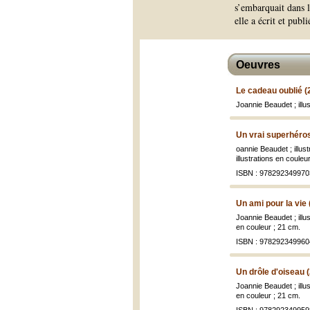
s’embarquait dans 
elle a écrit et pub
Oeuvres
Le cadeau oublié (
Joannie Beaudet ; ill
Un vrai superhéro
oannie Beaudet ; illus
illustrations en couleu
ISBN : 978292349970
Un ami pour la vie
Joannie Beaudet ; ill
en couleur ; 21 cm.
ISBN : 978292349960
Un drôle d'oiseau 
Joannie Beaudet ; ill
en couleur ; 21 cm.