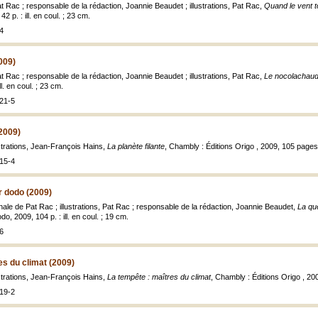
t Rac ; responsable de la rédaction, Joannie Beaudet ; illustrations, Pat Rac,
Quand le vent 
 p. : ill. en coul. ; 23 cm.
4
009)
t Rac ; responsable de la rédaction, Joannie Beaudet ; illustrations, Pat Rac,
Le nocolachau
ll. en coul. ; 23 cm.
21-5
(2009)
ustrations, Jean-François Hains,
La planète filante
, Chambly : Éditions Origo , 2009, 105 pages
15-4
r dodo (2009)
nale de Pat Rac ; illustrations, Pat Rac ; responsable de la rédaction, Joannie Beaudet,
La qu
o, 2009, 104 p. : ill. en coul. ; 19 cm.
6
es du climat (2009)
ustrations, Jean-François Hains,
La tempête : maîtres du climat
, Chambly : Éditions Origo , 20
19-2