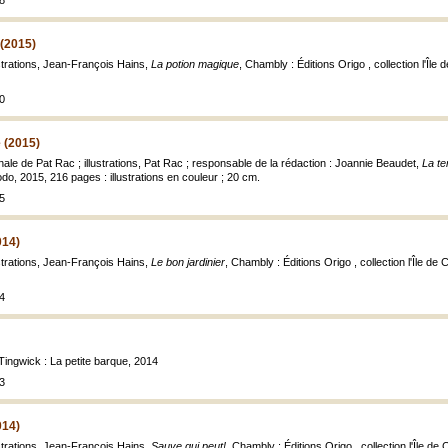
8
 (2015)
ustrations, Jean-François Hains,
La potion magique
, Chambly : Éditions Origo , collection l'Île
0
e (2015)
nale de Pat Rac ; illustrations, Pat Rac ; responsable de la rédaction : Joannie Beaudet,
La te
do, 2015, 216 pages : illustrations en couleur ; 20 cm.
5
014)
ustrations, Jean-François Hains,
Le bon jardinier
, Chambly : Éditions Origo , collection l'Île de
4
 Tingwick : La petite barque, 2014
3
014)
ustrations, Jean-François Hains,
Sauve qui peut!
, Chambly : Éditions Origo , collection l'Île de