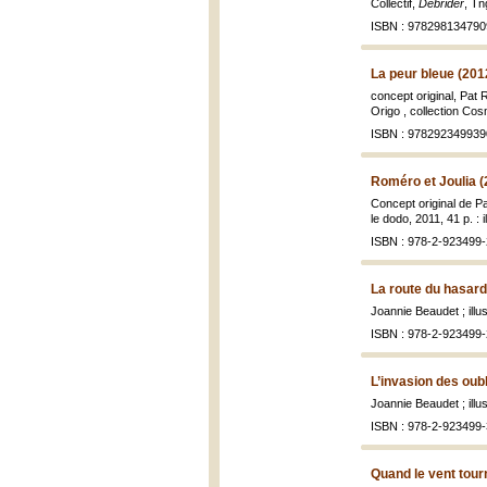
Collectif,
Débrider
, Tn
ISBN : 978298134790
La peur bleue (201
concept original, Pat R
Origo , collection Cos
ISBN : 978292349939
Roméro et Joulia (
Concept original de Pa
le dodo, 2011, 41 p. : i
ISBN : 978-2-923499-
La route du hasard
Joannie Beaudet ; ill
ISBN : 978-2-923499-
L’invasion des oub
Joannie Beaudet ; ill
ISBN : 978-2-923499-
Quand le vent tour