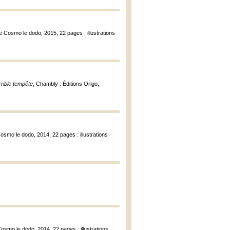
 de Cosmo le dodo, 2015, 22 pages : illustrations
rrible tempête
, Chambly : Éditions Origo,
 Cosmo le dodo, 2014, 22 pages : illustrations
 Cosmo le dodo, 2014, 22 pages : illustrations