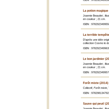
ISBN : 978292349959
La potion magique
Joannie Beaudet ; ill
en couleur ; 21 cm.
ISBN : 978292349955
La terrible tempêt
D'après une idée origi
collection Cosmo le do
ISBN : 978292349963
Le bon jardinier (2
Joannie Beaudet ; ill
en couleur ; 21 cm.
ISBN : 978292349957
Forêt mixte (2014)
Collectif,
Forêt mixte
,
ISBN : 978298134792
Sauve qui peut! (2
Joannie Beaudet ; ill