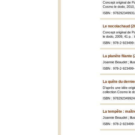
Concept original de Pa
Cosmo le dodo, 2010, 42
ISBN : 978292349931
Le nocolachaud (2
Concept original de Pa
le dodo, 2009, 41 p. : i
ISBN : 978-2-923499-
La planète filante 
Joannie Beaudet ; ill
ISBN : 978-2-923499-
La quête du dernie
D'après une idée origi
collection Cosmo le dod
ISBN : 978292349924
La tempête : maîtr
Joannie Beaudet ; ill
ISBN : 978-2-923499-