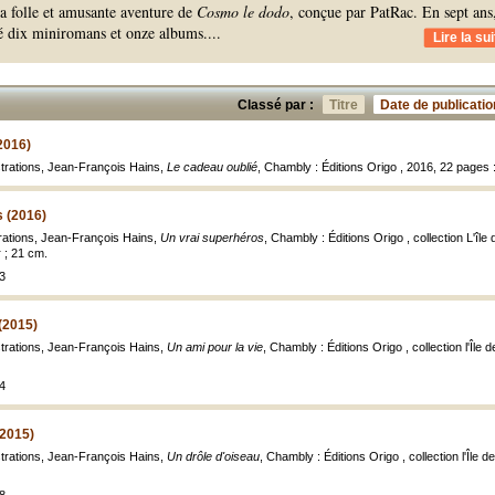
la folle et amusante aventure de
Cosmo le dodo
, conçue par PatRac. En sept ans
lié dix miniromans et onze albums.
...
Lire la sui
Classé par :
Titre
Date de publicatio
2016)
ustrations, Jean-François Hains,
Le cadeau oublié
, Chambly : Éditions Origo , 2016, 22 pages : 
s (2016)
trations, Jean-François Hains,
Un vrai superhéros
, Chambly : Éditions Origo , collection L'îl
r ; 21 cm.
3
 (2015)
ustrations, Jean-François Hains,
Un ami pour la vie
, Chambly : Éditions Origo , collection l'Île
4
(2015)
ustrations, Jean-François Hains,
Un drôle d'oiseau
, Chambly : Éditions Origo , collection l'Île 