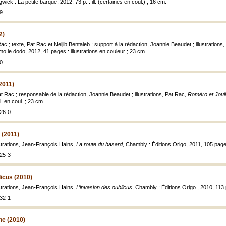
gwick : La petite barque, 2012, 73 p. : ill. (certaines en coul.) ; 16 cm.
9
2)
ac ; texte, Pat Rac et Neijib Bentaieb ; support à la rédaction, Joannie Beaudet ; illustrations
mo le dodo, 2012, 41 pages : illustrations en couleur ; 23 cm.
0
2011)
t Rac ; responsable de la rédaction, Joannie Beaudet ; illustrations, Pat Rac,
Roméro et Joul
ll. en coul. ; 23 cm.
26-0
 (2011)
ustrations, Jean-François Hains,
La route du hasard
, Chambly : Éditions Origo, 2011, 105 pag
25-3
licus (2010)
ustrations, Jean-François Hains,
L’invasion des oublicus
, Chambly : Éditions Origo , 2010, 113
32-1
ne (2010)