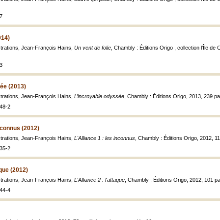
7
014)
ustrations, Jean-François Hains,
Un vent de folie
, Chambly : Éditions Origo , collection l'Île de
3
ée (2013)
ustrations, Jean-François Hains,
L’incroyable odyssée
, Chambly : Éditions Origo, 2013, 239 p
48-2
inconnus (2012)
ustrations, Jean-François Hains,
L'Alliance 1 : les inconnus
, Chambly : Éditions Origo, 2012, 1
35-2
aque (2012)
ustrations, Jean-François Hains,
L'Alliance 2 : l'attaque
, Chambly : Éditions Origo, 2012, 101 p
44-4