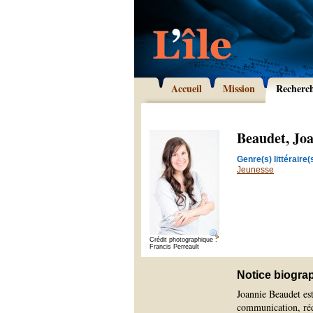
Accueil
Mission
Recherc
Beaudet, Jo
Genre(s) littéraire(s
Jeunesse
Crédit photographique :
Francis Perreault
Notice biogra
Joannie Beaudet est
communication, réd