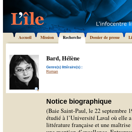
Accueil
Mission
Recherche
Dossier de presse
L
Bard, Hélène
Genre(s) littéraire(s) :
Roman
Notice biographique
(Baie Saint-Paul, le 22 septembre 
étudié à l’Université Laval où elle 
littérature française et une maîtrise 
une mention d’excellence. Entrepren