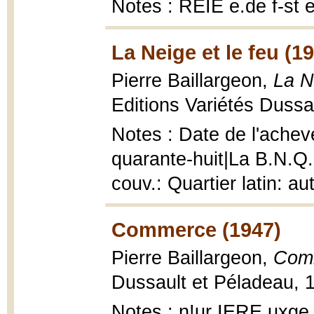
Notes : REIE e.de f-st
La Neige et le feu (1
Pierre Baillargeon,
La N
Editions Variétés Dussa
Notes : Date de l'achevé
quarante-huit|La B.N.Q. 
couv.: Quartier latin: au
Commerce (1947)
Pierre Baillargeon,
Com
Dussault et Péladeau, 1
Notes : n!ur IERE uxge