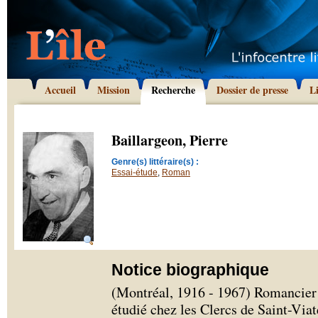
Accueil
Mission
Recherche
Dossier de presse
L
Baillargeon, Pierre
Genre(s) littéraire(s) :
Essai-étude
,
Roman
Notice biographique
(Montréal, 1916 - 1967) Romancier e
étudié chez les Clercs de Saint-Via