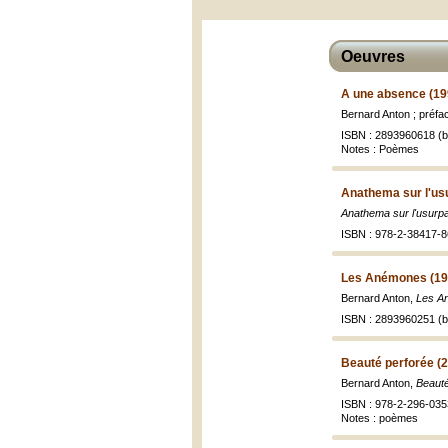
Oeuvres
A une absence (19
Bernard Anton ; préfa
ISBN : 2893960618 (br
Notes : Poèmes
Anathema sur l'us
Anathema sur l'usurp
ISBN : 978-2-38417-8
Les Anémones (19
Bernard Anton,
Les A
ISBN : 2893960251 (br
Beauté perforée (
Bernard Anton,
Beauté
ISBN : 978-2-296-035
Notes : poèmes