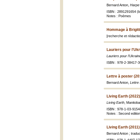
Bernard Anton,
Harpe
ISBN : 2891291654 (br
Notes : Poèmes
Hommage à Brigitte
[recherche et rédacti
Lauriers pour l'Uk
Lauriers pour l'Ukrain
ISBN : 978-2-38417-3
Lettre à poster (20
Bernard Anton,
Lettre
Living Earth (2022)
Living Earth
, Manitob
ISBN : 978-1-03-9154
Notes : Second editio
Living Earth (2011)
Bernard Anton ; tradu