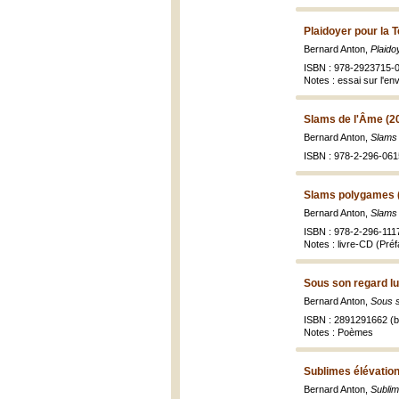
Plaidoyer pour la T
Bernard Anton,
Plaido
ISBN : 978-2923715-
Notes : essai sur l'e
Slams de l'Âme (2
Bernard Anton,
Slams 
ISBN : 978-2-296-061
Slams polygames 
Bernard Anton,
Slams
ISBN : 978-2-296-111
Notes : livre-CD (Pré
Sous son regard l
Bernard Anton,
Sous s
ISBN : 2891291662 (br
Notes : Poèmes
Sublimes élévation
Bernard Anton,
Sublim