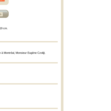
n
 19 cm.
e à Montréal, Monsieur Eugène Czolij).