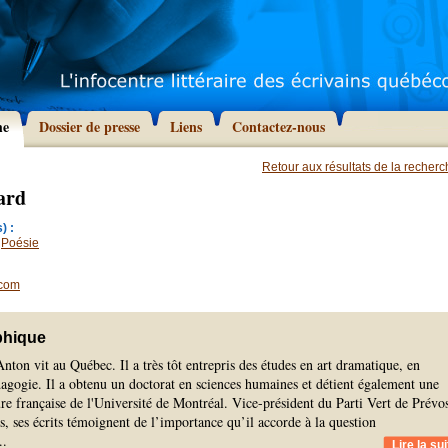
he
Dossier de presse
Liens
Contactez-nous
Retour aux résultats de la recher
ard
) :
,
Poésie
.com
phique
nton vit au Québec. Il a très tôt entrepris des études en art dramatique, en
édagogie. Il a obtenu un doctorat en sciences humaines et détient également une
ture française de l'Université de Montréal. Vice-président du Parti Vert de Prévo
s, ses écrits témoignent de l’importance qu’il accorde à la question
..
Lire la sui