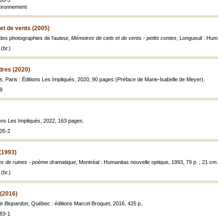
80-3
nvironnement
et de vents (2005)
des photographies de l'auteur,
Mémoires de ciels et de vents - petits contes
, Longueuil : Huma
(br.)
res (2020)
s
, Paris : Éditions Les Impliqués, 2020, 90 pages (Préface de Marie-Isabelle de Meyer).
9
tions Les Impliqués, 2022, 163 pages.
05-2
(1993)
s de ruines - poème dramatique
, Montréal : Humanitas nouvelle optique, 1993, 79 p. ; 21 cm.
(br.)
 (2016)
e Biopardon
, Québec : éditions Marcel Broquet, 2016, 425 p..
83-1