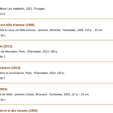
Éditions Les Impliqués, 2021, 74 pages.
13-6
 est faîte d'amour (1996)
dont le coeur est faîte d'amour - poèmes
, Montréal : Humanitas, 1996, 133 p. ; 23 cm.
(br.)
m (2013)
es de Macadam
, Paris : l'Harmattan, 2013, 180 p..
80-7
ivances (2014)
res et survivances
, Paris : l'Harmattan, 2014, 120 p..
05-7
(2003)
é de l'infini - poèmes choisis
, Brossard : Humanitas, 2003, 117 p. ; 23 cm.
(br.)
terre et des vivants (1994)