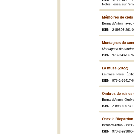
ISBN : 978-1-4497-17
Notes : essai sur l'e
Mémoires de ciels 
Bernard Anton ; avec 
ISBN : 2-89396-261-0 
Montagnes de cend
Montagnes de cendre
ISBN : 978234320676
La muse (2022)
La muse
, Paris : Édi
ISBN : 978-2-38417-6
Ombres de ruines 
Bernard Anton,
Ombre
ISBN : 2-89396-073-1 
Osez le Biopardon
Bernard Anton,
Osez l
ISBN : 978-2-923860-