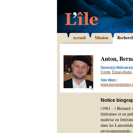
Accueil
Mission
Recherc
Anton, Bern
Genre(s) littéraire(s
Conte
,
Essai-étude
Site Web :
www.bernardanton
Notice biogra
(1961 - ) Bernard A
littérature et en p
maîtrise en littéra
dans les Laurentide
environnementale.
.