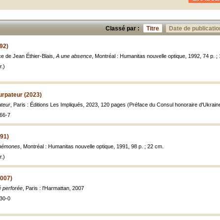
Classé par :
Titre
Date de publicatio
92)
ce de Jean Éthier-Blais,
A une absence
, Montréal : Humanitas nouvelle optique, 1992, 74 p. ;
.)
urpateur (2023)
ateur
, Paris : Éditions Les Impliqués, 2023, 120 pages (Préface du Consul honoraire d'Ukrain
66-7
91)
némones
, Montréal : Humanitas nouvelle optique, 1991, 98 p. ; 22 cm.
.)
2007)
 perforée
, Paris : l'Harmattan, 2007
30-0