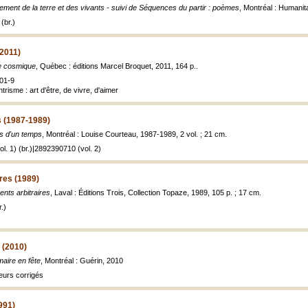
ement de la terre et des vivants - suivi de Séquences du partir : poèmes
, Montréal : Humanit
(br.)
2011)
e cosmique
, Québec : éditions Marcel Broquet, 2011, 164 p..
01-9
ntrisme : art d'être, de vivre, d'aimer
s (1987-1989)
s d'un temps
, Montréal : Louise Courteau, 1987-1989, 2 vol. ; 21 cm.
l. 1) (br.)|2892390710 (vol. 2)
res (1989)
nts arbitraires
, Laval : Éditions Trois, Collection Topaze, 1989, 105 p. ; 17 cm.
.)
 (2010)
aire en fête
, Montréal : Guérin, 2010
eurs corrigés
991)