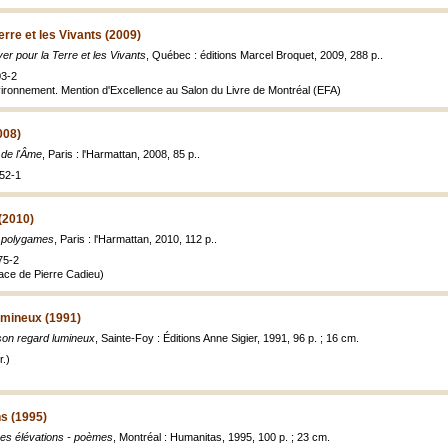
erre et les Vivants (2009)
yer pour la Terre et les Vivants
, Québec : éditions Marcel Broquet, 2009, 288 p..
03-2
nvironnement. Mention d'Excellence au Salon du Livre de Montréal (EFA)
008)
de l'Âme
, Paris : l'Harmattan, 2008, 85 p..
52-1
(2010)
 polygames
, Paris : l'Harmattan, 2010, 112 p..
75-2
face de Pierre Cadieu)
umineux (1991)
on regard lumineux
, Sainte-Foy : Éditions Anne Sigier, 1991, 96 p. ; 16 cm.
.)
s (1995)
es élévations - poèmes
, Montréal : Humanitas, 1995, 100 p. ; 23 cm.