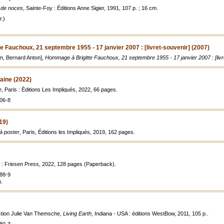
 de noces
, Sainte-Foy : Éditions Anne Sigier, 1991, 107 p. ; 16 cm.
.)
 Fauchoux, 21 septembre 1955 - 17 janvier 2007 : [livret-souvenir] (2007)
on, Bernard Anton],
Hommage à Brigitte Fauchoux, 21 septembre 1955 - 17 janvier 2007 : [livr
raine (2022)
e
, Paris : Éditions Les Impliqués, 2022, 66 pages.
06-8
19)
 à poster
, Paris, Éditions les Impliqués, 2019, 162 pages.
a : Friesen Press, 2022, 128 pages (Paperback).
88-9
n.
ction Julie Van Themsche,
Living Earth
, Indiana - USA : éditions WestBow, 2011, 105 p..