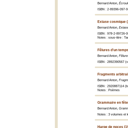
Bernard Anton,
Écroul
ISBN : 2-89396-097-9 
Extase cosmique (
Bernard Anton,
Extas
ISBN : 978-2-89726-0
Notes : sous-titre : Ta
Fêlures d'un temp
Bernard Anton,
Fêlure
ISBN : 2892390567 (vo
Fragments arbitrai
Bernard Anton,
Fragme
ISBN : 2920887114 (br
Notes : Poèmes
Grammaire en fête
Bernard Anton,
Gramm
Notes : 3 volumes et l
Harpe de noces (1