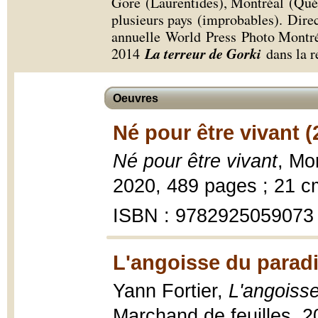
Gore (Laurentides), Montréal (Québ
plusieurs pays (improbables). Direc
annuelle World Press Photo Montréa
La terreur de Gorki
2014
dans la re
Oeuvres
Né pour être vivant (
Né pour être vivant
, Mo
2020, 489 pages ; 21 c
ISBN : 9782925059073
L'angoisse du paradi
Yann Fortier,
L'angoisse
Marchand de feuilles, 2