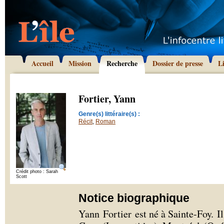
Accueil
Mission
Recherche
Dossier de presse
L
Fortier, Yann
Genre(s) littéraire(s) :
Récit
,
Roman
Crédit photo : Sarah
Scott
Notice biographique
Yann Fortier est né à Sainte-Foy. I