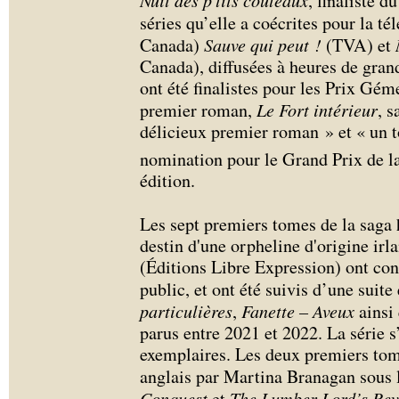
Nuit des p'tits couteaux
, finaliste 
séries qu’elle a coécrites pour la té
Canada)
Sauve qui peut !
(TVA) et
Canada), diffusées à heures de grand
ont été finalistes pour les Prix Gém
premier roman,
Le Fort intérieur
, 
délicieux premier roman » et « un t
nomination pour le Grand Prix de la
édition.
Les sept premiers tomes de la saga
destin d'une orpheline d'origine ir
(Éditions Libre Expression) ont con
public, et ont été suivis d’une suite 
particulières
,
Fanette – Aveux
ainsi
parus entre 2021 et 2022. La série 
exemplaires. Les deux premiers tome
anglais par Martina Branagan sous l
Conquest
et
The Lumber Lord’s Rev