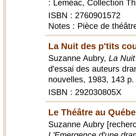
: Leméac, Collection Th
ISBN : 2760901572
Notes : Pièce de théâtr
La Nuit des p'tits co
Suzanne Aubry,
La Nuit
d'essai des auteurs dra
nouvelles, 1983, 143 p.
ISBN : 292030805X
Le Théâtre au Québe
Suzanne Aubry [recherc
L'Emergence d'une dram