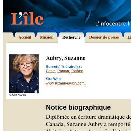
Accueil
Mission
Recherche
Dossier de presse
L
Aubry, Suzanne
Genre(s) littéraire(s) :
Conte
,
Roman
,
Théâtre
Site Web :
www.suzanneaubry.com/
©Julia Marois
Notice biographique
Diplômée en écriture dramatique de 
Canada, Suzanne Aubry a remporté 