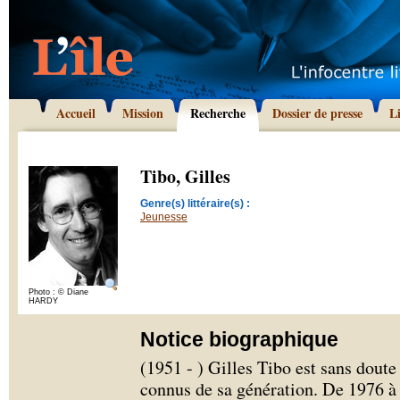
Accueil
Mission
Recherche
Dossier de presse
L
Tibo, Gilles
Genre(s) littéraire(s) :
Jeunesse
Photo : © Diane
HARDY
Notice biographique
(1951 - ) Gilles Tibo est sans doute 
connus de sa génération. De 1976 à 1