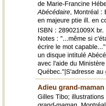
de Marie-Francine Héber
Abécédaire
, Montréal : 
en majeure ptie ill. en c
ISBN : 289021009X br.
Notes : "...même si c'ét
écrire le mot capable...
un disque intitulé Abécéd
avec l'aide du Ministère
Québec."|S'adresse au 
Adieu grand-maman 
Gilles Tibo; illustratio
grand-maman
, Montréa