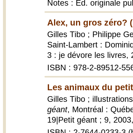
Notes : Éd. originale p
Alex, un gros zéro? 
Gilles Tibo ; Philippe Ge
Saint-Lambert : Domini
3 : je dévore les livres,
ISBN : 978-2-89512-55
Les animaux du petit
Gilles Tibo ; illustrati
géant
, Montréal : Québ
19|Petit géant ; 9, 2003, 
ISBN : 2-7644-0233-3 (b