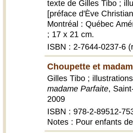
texte de Gilles Tibo ; i
[préface d'Ève Christia
Montréal : Québec Amériq
; 17 x 21 cm.
ISBN : 2-7644-0237-6 (r
Choupette et madame
Gilles Tibo ; illustratio
madame Parfaite
, Sain
2009
ISBN : 978-2-89512-75
Notes : Pour enfants de