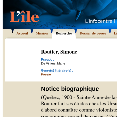
Accueil
Mission
Recherche
Dossier de presse
L
Routier, Simone
Pseudo :
De Villiers, Marie
Genre(s) littéraire(s) :
Poésie
Notice biographique
(Québec, 1900 - Sainte-Anne-de-la
Routier fait ses études chez les Urs
d'abord connaître comme violoniste,
son premier recueil de poésie,
L'Imm