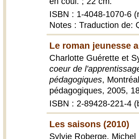
en coul. ; 22 cm.
ISBN : 1-4048-1070-6 (r
Notes : Traduction de: Q
Le roman jeunesse au
Charlotte Guérette et 
coeur de l'apprentissage
pédagogiques
, Montréa
pédagogiques, 2005, 181 
ISBN : 2-89428-221-4 (b
Les saisons (2010)
Sylvie Roberge, Michel