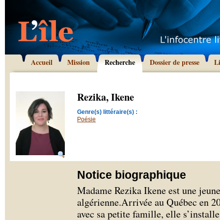
Accueil
Mission
Recherche
Dossier de presse
L
Rezika, Ikene
Genre(s) littéraire(s) :
Poésie
Notice biographique
Madame Rezika Ikene est une jeune
algérienne.Arrivée au Québec en 201
avec sa petite famille, elle s’instal