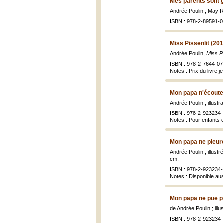
Mes parents sont g
Andrée Poulin ; May Ro
ISBN : 978-2-89591-0
Miss Pissenlit (201
Andrée Poulin,
Miss Pi
ISBN : 978-2-7644-07
Notes : Prix du livre 
Mon papa n'écoute
Andrée Poulin ; illust
ISBN : 978-2-923234-
Notes : Pour enfants 
Mon papa ne pleure
Andrée Poulin ; illust
cm.
ISBN : 978-2-923234-
Notes : Disponible au
Mon papa ne pue p
de Andrée Poulin ; ill
ISBN : 978-2-923234-