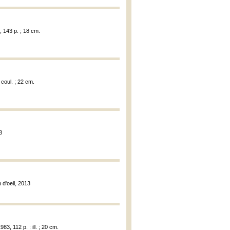
 143 p. ; 18 cm.
 coul. ; 22 cm.
8
n d'oeil, 2013
83, 112 p. : ill. ; 20 cm.