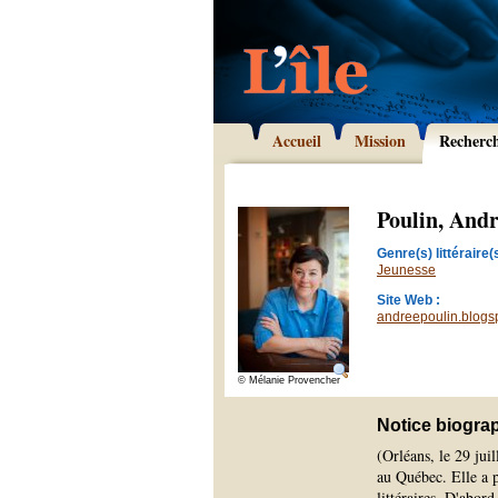
Accueil
Mission
Recherc
Poulin, And
Genre(s) littéraire(s
Jeunesse
Site Web :
andreepoulin.blogs
© Mélanie Provencher
Notice biogra
(Orléans, le 29 jui
au Québec. Elle a pu
littéraires. D'abord