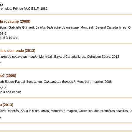
.)
 en plus: Prix de l'A.C.E.L.F. 1982
 du royaume (2008)
rations, Gabrielle Grimard,
La plus belle robe du royaume
, Montréal : Bayard Canada livres, C
95-9
de 6 à 10 ans
utine du monde (2013)
s grosse poutine du monde
, Montréal : Bayard Canada livres, Collection Zèbre, 2013
4
o? (2008)
eth Eudes-Pascal, illustratrice,
Qui sauvera Bonobo?
, Montréal : Imagine, 2008
58-8
de 4 ans et plus
ou (2013)
viève Després,
Sous le lit de Loulou
, Montréal : Imagine, Collection Mes premières histoires, 201
7