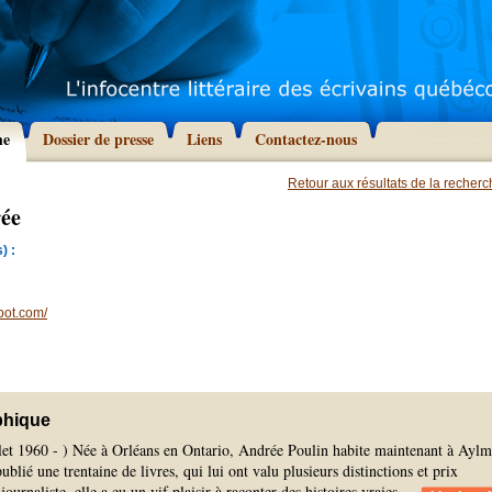
he
Dossier de presse
Liens
Contactez-nous
Retour aux résultats de la recher
rée
) :
pot.com/
phique
llet 1960 - ) Née à Orléans en Ontario, Andrée Poulin habite maintenant à Aylm
blié une trentaine de livres, qui lui ont valu plusieurs distinctions et prix
 journaliste, elle a eu un vif plaisir à raconter des histoires vraies.
...