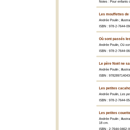
Notes : Pour enfants 
Les mouffettes de 
Andrée Poulin ; illustr
ISBN : 978-2-7644-09
Où sont passés le
Andrée Poulin,
Où son
ISBN : 978-2-7644-06
Le père Noël ne sai
Andrée Poulin ; illust
ISBN : 978289714043
Les petites cacaho
Andrée Poulin,
Les pe
ISBN : 978-2-7644-05
Les petites couett
Andrée Poulin ; illustr
18 cm.
ISBN : 2-7644-0462-X 