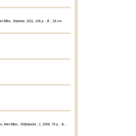
 Bilbo ; Babette, 2011, 106 p. : ill. ; 18 cm.
ini Bilbo ; 30|Babette ; 1, 2006, 78 p. : ill. ;