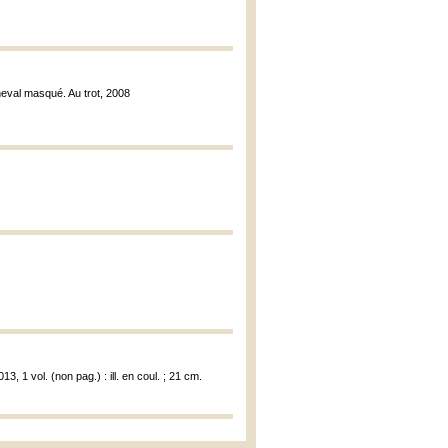
heval masqué. Au trot, 2008
3, 1 vol. (non pag.) : ill. en coul. ; 21 cm.