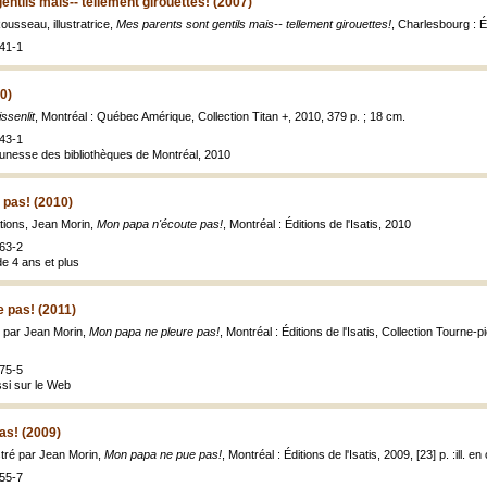
entils mais-- tellement girouettes! (2007)
usseau, illustratrice,
Mes parents sont gentils mais-- tellement girouettes!
, Charlesbourg : É
41-1
0)
ssenlit
, Montréal : Québec Amérique, Collection Titan +, 2010, 379 p. ; 18 cm.
43-1
jeunesse des bibliothèques de Montréal, 2010
 pas! (2010)
rations, Jean Morin,
Mon papa n'écoute pas!
, Montréal : Éditions de l'Isatis, 2010
63-2
de 4 ans et plus
 pas! (2011)
ré par Jean Morin,
Mon papa ne pleure pas!
, Montréal : Éditions de l'Isatis, Collection Tourne-pie
75-5
ssi sur le Web
as! (2009)
ustré par Jean Morin,
Mon papa ne pue pas!
, Montréal : Éditions de l'Isatis, 2009, [23] p. :ill. en
55-7