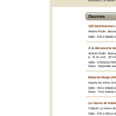
Oeuvres
100 bonshommes d
Andrée Poulin ; illustr
ISBN : 978-2-89686-0
À la découverte de 
Andrée Poulin ; illust
p. : ill. en coul. ; 28 cm
ISBN : 978292327493
Notes : Disponible au
Blanche-Neige (20
d'après les frères Gri
ISBN : 978-2-89608-0
Notes : Pour enfants 
La classe de mada
Collectif,
La classe d
ISBN : 978-2-89512-8