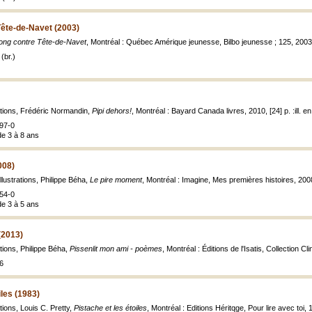
Tête-de-Navet (2003)
ong contre Tête-de-Navet
, Montréal : Québec Amérique jeunesse, Bilbo jeunesse ; 125, 2003,
(br.)
rations, Frédéric Normandin,
Pipi dehors!
, Montréal : Bayard Canada livres, 2010, [24] p. :ill. en
97-0
de 3 à 8 ans
008)
illustrations, Philippe Béha,
Le pire moment
, Montréal : Imagine, Mes premières histoires, 200
54-0
de 3 à 5 ans
(2013)
ations, Philippe Béha,
Pissenlit mon ami - poèmes
, Montréal : Éditions de l'Isatis, Collection Cli
6
iles (1983)
ations, Louis C. Pretty,
Pistache et les étoiles
, Montréal : Editions Héritqge, Pour lire avec toi, 19