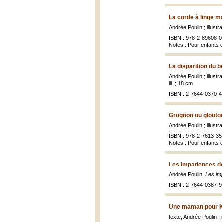
La corde à linge m
Andrée Poulin ; illust
ISBN : 978-2-89608-0
Notes : Pour enfants 
La disparition du 
Andrée Poulin ; illustr
ill. ; 18 cm.
ISBN : 2-7644-0370-4 
Grognon ou glouto
Andrée Poulin ; illustr
ISBN : 978-2-7613-35
Notes : Pour enfants 
Les impatiences de
Andrée Poulin,
Les im
ISBN : 2-7644-0387-9 
Une maman pour K
texte, Andrée Poulin ; 