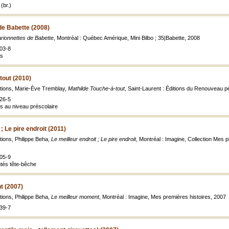
(br.)
de Babette (2008)
rionnettes de Babette
, Montréal : Québec Amérique, Mini Bilbo ; 35|Babette, 2008
03-8
es
tout (2010)
rations, Marie-Ève Tremblay,
Mathilde Touche-à-tout
, Saint-Laurent : Éditions du Renouveau 
26-5
es au niveau préscolaire
 ; Le pire endroit (2011)
ations, Philippe Beha,
Le meilleur endroit ; Le pire endroit
, Montréal : Imagine, Collection Mes pre
05-9
tés tête-bêche
t (2007)
ations, Philippe Beha,
Le meilleur moment
, Montréal : Imagine, Mes premières histoires, 2007
39-7