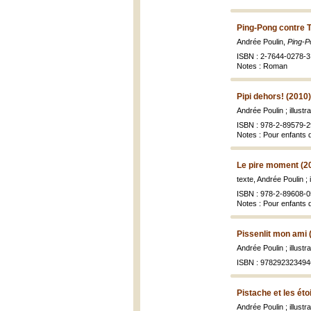
Ping-Pong contre 
Andrée Poulin,
Ping-P
ISBN : 2-7644-0278-3 
Notes : Roman
Pipi dehors! (2010)
Andrée Poulin ; illust
ISBN : 978-2-89579-2
Notes : Pour enfants 
Le pire moment (2
texte, Andrée Poulin ; 
ISBN : 978-2-89608-0
Notes : Pour enfants 
Pissenlit mon ami 
Andrée Poulin ; illustr
ISBN : 978292323494
Pistache et les éto
Andrée Poulin ; illustr