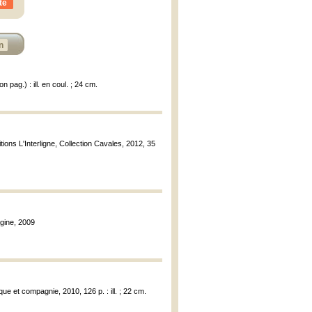
te
n
n pag.) : ill. en coul. ; 24 cm.
itions L'Interligne, Collection Cavales, 2012, 35
agine, 2009
e et compagnie, 2010, 126 p. : ill. ; 22 cm.