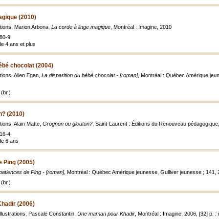
agique (2010)
rations, Marion Arbona,
La corde à linge magique
, Montréal : Imagine, 2010
80-9
de 4 ans et plus
bébé chocolat (2004)
ations, Allen Egan,
La disparition du bébé chocolat - [roman]
, Montréal : Québec Amérique jeune
(br.)
n? (2010)
ations, Alain Matte,
Grognon ou glouton?
, Saint-Laurent : Éditions du Renouveau pédagogique
16-4
de 6 ans
 Ping (2005)
patiences de Ping - [roman]
, Montréal : Québec Amérique jeunesse, Gulliver jeunesse ; 141, 
(br.)
hadir (2006)
illustrations, Pascale Constantin,
Une maman pour Khadir
, Montréal : Imagine, 2006, [32] p. : i