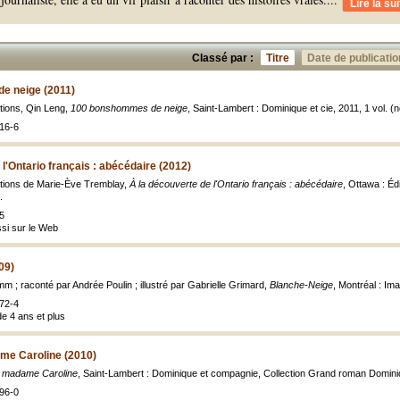
Lire la sui
Classé par :
Titre
Date de publicatio
e neige (2011)
ations, Qin Leng,
100 bonshommes de neige
, Saint-Lambert : Dominique et cie, 2011, 1 vol. (no
16-6
l'Ontario français : abécédaire (2012)
rations de Marie-Ève Tremblay,
À la découverte de l'Ontario français : abécédaire
, Ottawa : Éd
.
5
ssi sur le Web
09)
mm ; raconté par Andrée Poulin ; illustré par Gabrielle Grimard,
Blanche-Neige
, Montréal : Im
72-4
de 4 ans et plus
me Caroline (2010)
e madame Caroline
, Saint-Lambert : Dominique et compagnie, Collection Grand roman Dominiqu
96-0