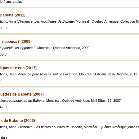
de 4 ans et plus
Babette (2011)
ations, Anne Villeneuve,
Les mouffettes de Babette
, Montréal : Québec Amérique, Collection Mini
80-0
s zippopos? (2009)
t passés les zippopos?
, Montréal : Québec Amérique, 2009
66-3
t pas dire non (2013)
rations, Jean Morin,
Le père Noël ne sait pas dire non
, Montréal : Éditions de la Bagnole, 2013
4
uettes de Babette (2007)
tites cacahouettes de Babette
, Montréal : Québec Amérique, Mini Bilbo ; 32, 2007
42-0
es de Babette (2006)
ations, Anne Villeneuve,
Les petites couettes de Babette
, Montréal : Québec Amérique jeunesse, M
(br.)