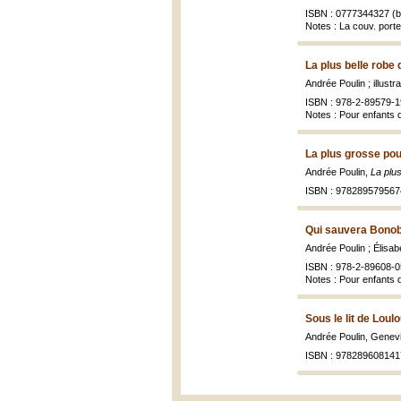
ISBN : 0777344327 (br
Notes : La couv. porte
La plus belle robe
Andrée Poulin ; illust
ISBN : 978-2-89579-1
Notes : Pour enfants 
La plus grosse po
Andrée Poulin,
La plu
ISBN : 978289579567
Qui sauvera Bonob
Andrée Poulin ; Élisab
ISBN : 978-2-89608-0
Notes : Pour enfants 
Sous le lit de Loul
Andrée Poulin, Gene
ISBN : 978289608141