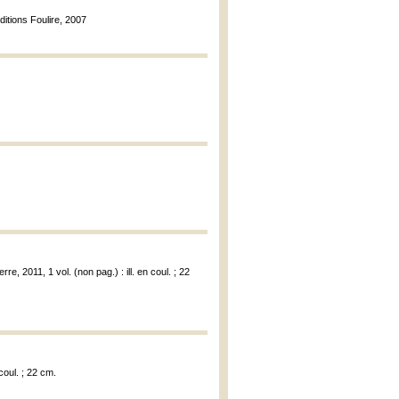
ditions Foulire, 2007
rre, 2011, 1 vol. (non pag.) : ill. en coul. ; 22
 coul. ; 22 cm.