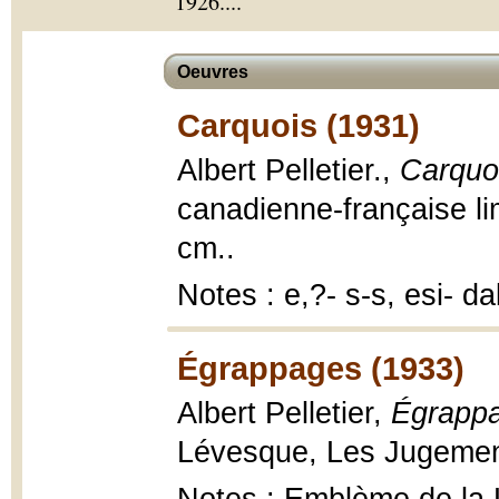
1926.
...
Oeuvres
Carquois (1931)
Albert Pelletier.,
Carquo
canadienne-française li
cm..
Notes : e,?- s-s, esi- 
Égrappages (1933)
Albert Pelletier,
Égrapp
Lévesque, Les Jugement