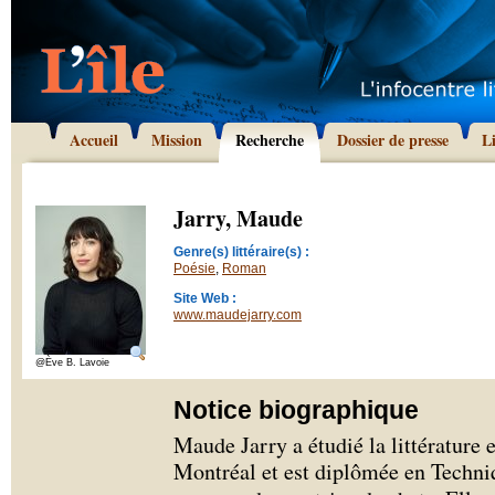
Accueil
Mission
Recherche
Dossier de presse
L
Jarry, Maude
Genre(s) littéraire(s) :
Poésie
,
Roman
Site Web :
www.maudejarry.com
@Ève B. Lavoie
Notice biographique
Maude Jarry a étudié la littérature 
Montréal et est diplômée en Techniq