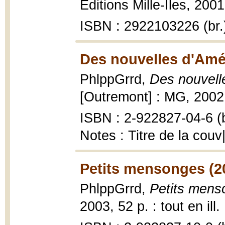
Editions Mille-Iles, 2001
ISBN : 2922103226 (br.
Des nouvelles d'Amé
PhlppGrrd,
Des nouvell
[Outremont] : MG, 2002, [
ISBN : 2-922827-04-6 (b
Notes : Titre de la cou
Petits mensonges (2
PhlppGrrd,
Petits mens
2003, 52 p. : tout en ill.