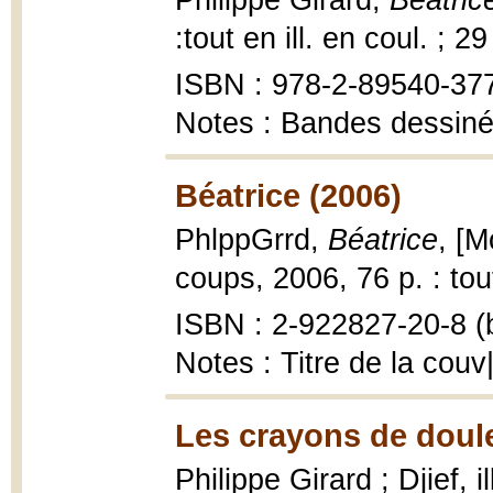
Philippe Girard,
Béatric
:tout en ill. en coul. ; 2
ISBN : 978-2-89540-377-
Notes : Bandes dessin
Béatrice (2006)
PhlppGrrd,
Béatrice
, [M
coups, 2006, 76 p. : tout
ISBN : 2-922827-20-8 (b
Notes : Titre de la cou
Les crayons de doule
Philippe Girard ; Djief, i