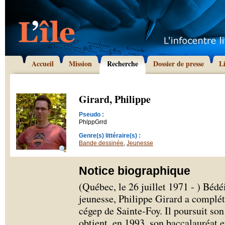
Accueil
Mission
Recherche
Dossier de presse
L
Girard, Philippe
Pseudo :
PhlppGrrd
Genre(s) littéraire(s) :
Bande dessinée
,
Jeunesse
Notice biographique
(Québec, le 26 juillet 1971 - ) Bédéi
jeunesse, Philippe Girard a complé
cégep de Sainte-Foy. Il poursuit son
obtient, en 1993, son baccalauréat