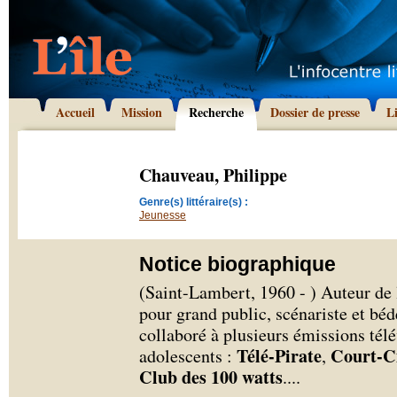
Accueil
Mission
Recherche
Dossier de presse
L
Chauveau, Philippe
Genre(s) littéraire(s) :
Jeunesse
Notice biographique
(Saint-Lambert, 1960 - ) Auteur de l
pour grand public, scénariste et bé
collaboré à plusieurs émissions télé
Télé-Pirate
Court-C
adolescents :
,
Club des 100 watts
.
...