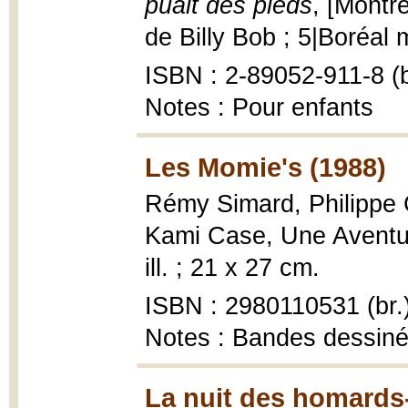
puait des pieds
, [Montr
de Billy Bob ; 5|Boréal m
ISBN : 2-89052-911-8 (b
Notes : Pour enfants
Les Momie's (1988)
Rémy Simard, Philippe
Kami Case, Une Aventure
ill. ; 21 x 27 cm.
ISBN : 2980110531 (br.
Notes : Bandes dessin
La nuit des homards