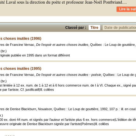
sité Laval sous la direction du poète et professeur Jean-Noël Pontbriand.
...
Lire la sui
Classé par :
Titre
Date de publicatio
es choses inutiles (1996)
uvres de Francine Vernac,
De l'espoir et autres choses inutiles
, Québec : Le Loup de gouttière, 1
(br.)
iginale publiée en 1995 dans un format différent
es choses inutiles (1995)
uvres de Francine Vernac,
De l'espoir et autres choses inutiles - poésie
, Québec : Le Loup de gou
(br.)
est limitée à 12 ex. num. de 1 à 12 et à 6 hors commerce num. de I à VI. Chaque ex., signé par
ar l'artiste. Cf. justificatif|Ill. collées
uvres de Denise Blackburn,
Nouaison
, Québec : Le Loup de gouttière, 1992, 107 p. : ill. en coul
.)
500 ex. dont 44 num. et signés par l'auteur et l'artiste plus 6 ex. hors commerce|L'édition de 
vre originale de Denise Blackburn signée par l'artiste|Poèmes|Ill. collées