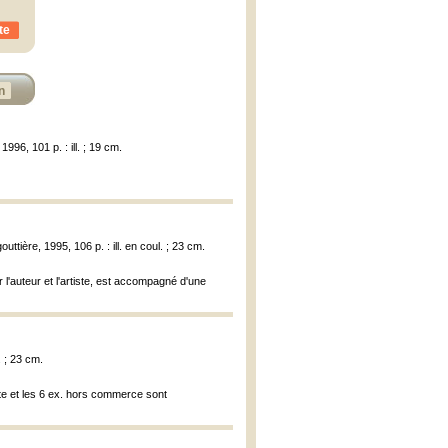
te
n
996, 101 p. : ill. ; 19 cm.
ttière, 1995, 106 p. : ill. en coul. ; 23 cm.
 l'auteur et l'artiste, est accompagné d'une
. ; 23 cm.
tête et les 6 ex. hors commerce sont