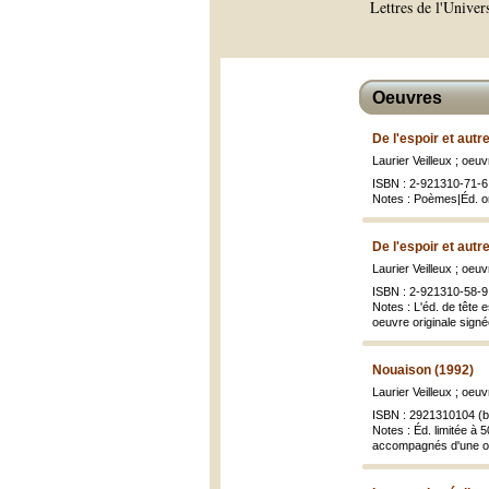
Lettres de l'Univer
Oeuvres
De l'espoir et autr
Laurier Veilleux ; oe
ISBN : 2-921310-71-6 
Notes : Poèmes|Éd. or
De l'espoir et autr
Laurier Veilleux ; oe
ISBN : 2-921310-58-9 
Notes : L'éd. de tête 
oeuvre originale signée p
Nouaison (1992)
Laurier Veilleux ; oe
ISBN : 2921310104 (br
Notes : Éd. limitée à 
accompagnés d'une oeu