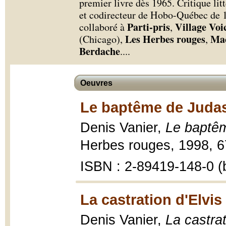
premier livre dès 1965. Critique li
et codirecteur de Hobo-Québec de 1
Parti-pris
Village Voi
collaboré à
,
Les Herbes rouges
Ma
(Chicago),
,
Berdache
.
...
Oeuvres
Le baptême de Judas
Denis Vanier,
Le baptêm
Herbes rouges, 1998, 67 
ISBN : 2-89419-148-0 (b
La castration d'Elvis
Denis Vanier,
La castrat