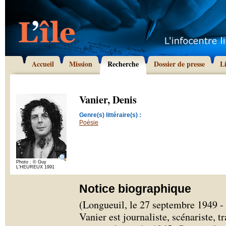
Accueil
Mission
Recherche
Dossier de presse
L
Vanier, Denis
Genre(s) littéraire(s) :
Poésie
Photo : © Guy
L'HEUREUX 1991
Notice biographique
(Longueuil, le 27 septembre 1949 -
Vanier est journaliste, scénariste, tr