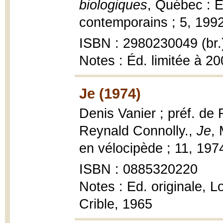
biologiques
, Québec : É
contemporains ; 5, 1992, 
ISBN : 2980230049 (br.
Notes : Éd. limitée à 2
Je (1974)
Denis Vanier ; préf. de
Reynald Connolly.,
Je
, 
en vélocipède ; 11, 1974,
ISBN : 0885320220
Notes : Ed. originale, L
Crible, 1965