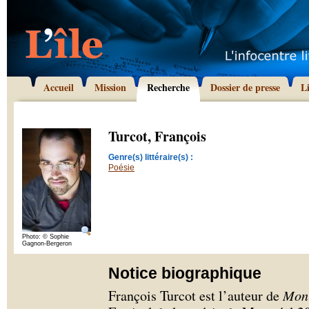
Accueil
Mission
Recherche
Dossier de presse
L
Turcot, François
Genre(s) littéraire(s) :
Poésie
Photo: © Sophie
Gagnon-Bergeron
Notice biographique
François Turcot est l’auteur de
Mon 