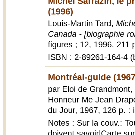
Michel Sarrazin, le 
(1996)
Louis-Martin Tard,
Miche
Canada - [biographie r
figures ; 12, 1996, 211 p.
ISBN : 2-89261-164-4 (b
Montréal-guide (1967
par Eloi de Grandmont, 
Honneur Me Jean Drap
du Jour, 1967, 126 p. : i
Notes : Sur la couv.: To
doivent savoir|Carte su