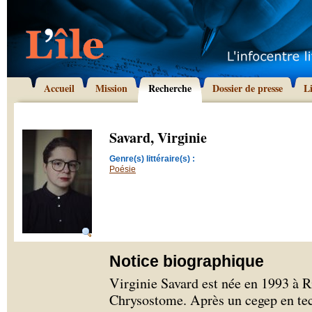
Accueil
Mission
Recherche
Dossier de presse
L
Savard, Virginie
Genre(s) littéraire(s) :
Poésie
Notice biographique
Virginie Savard est née en 1993 à R
Chrysostome. Après un cegep en tec