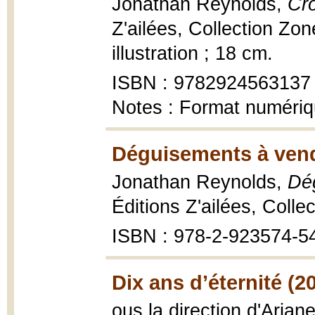
Jonathan Reynolds,
Cr
Z'ailées, Collection Zo
illustration ; 18 cm.
ISBN : 9782924563137
Notes : Format numéri
Déguisements à vend
Jonathan Reynolds,
Dé
Éditions Z'ailées, Colle
ISBN : 978-2-923574-5
Dix ans d’éternité (2
ous la direction d'Arian