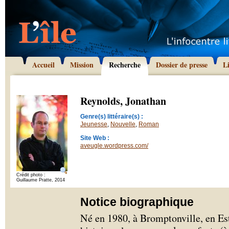
Accueil
Mission
Recherche
Dossier de presse
L
Reynolds, Jonathan
Genre(s) littéraire(s) :
Jeunesse
,
Nouvelle
,
Roman
Site Web :
aveugle.wordpress.com/
Crédit photo :
Guillaume Pratte, 2014
Notice biographique
Né en 1980, à Bromptonville, en Est