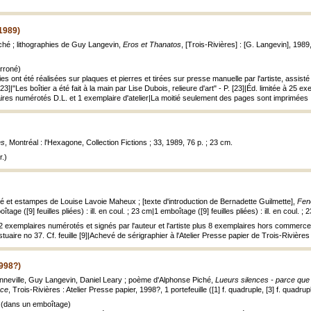
1989)
ché ; lithographies de Guy Langevin,
Eros et Thanatos
, [Trois-Rivières] : [G. Langevin], 1989, 1
rroné)
es ont été réalisées sur plaques et pierres et tirées sur presse manuelle par l'artiste, assisté 
[23]|"Les boîtier a été fait à la main par Lise Dubois, relieure d'art" - P. [23]|Éd. limitée à 2
es numérotés D.L. et 1 exemplaire d'atelier|La moitié seulement des pages sont imprimées
es
, Montréal : l'Hexagone, Collection Fictions ; 33, 1989, 76 p. ; 23 cm.
.)
é et estampes de Louise Lavoie Maheux ; [texte d'introduction de Bernadette Guilmette],
Fen
ge ([9] feuilles pliées) : ill. en coul. ; 23 cm|1 emboîtage ([9] feuilles pliées) : ill. en coul. ; 
 12 exemplaires numérotés et signés par l'auteur et l'artiste plus 8 exemplaires hors comme
tuaire no 37. Cf. feuille [9]|Achevé de sérigraphier à l'Atelier Presse papier de Trois-Rivières
1998?)
neville, Guy Langevin, Daniel Leary ; poème d'Alphonse Piché,
Lueurs silences - parce que l
nce
, Trois-Rivières : Atelier Presse papier, 1998?, 1 portefeuille ([1] f. quadruple, [3] f. quadrup
 (dans un emboîtage)