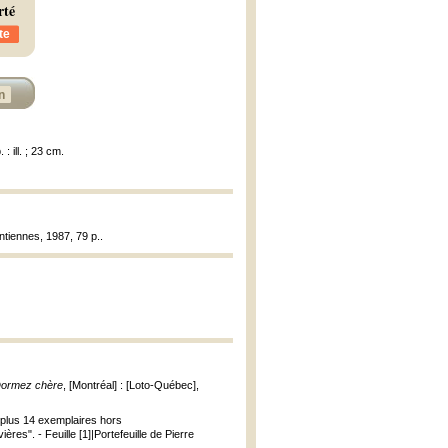
rté
te
n
: ill. ; 23 cm.
tiennes, 1987, 79 p..
ormez chère
, [Montréal] : [Loto-Québec],
te plus 14 exemplaires hors
es". - Feuille [1]|Portefeuille de Pierre