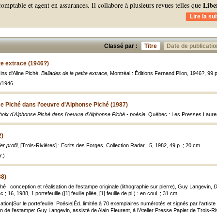
Libe
 comptable et agent en assurances. Il collabore à plusieurs revues telles que
Lire la sui
Classé par :
Titre
Date de publicatio
te extrace (1946?)
ins d'Aline Piché,
Ballades de la petite extrace
, Montréal : Éditions Fernand Pilon, 1946?, 99 p. 
0/1946
e Piché dans l'oeuvre d'Alphonse Piché (1987)
hoix d'Alphonse Piché dans l'oeuvre d'Alphonse Piché - poésie
, Québec : Les Presses Lauren
2)
er profil
, [Trois-Rivières] : Ecrits des Forges, Collection Radar ; 5, 1982, 49 p. ; 20 cm.
.)
88)
 ; conception et réalisation de l'estampe originale (lithographie sur pierre), Guy Langevin,
D
 16, 1988, 1 portefeuille ([1] feuille pliée, [1] feuille de pl.) : en coul. ; 31 cm.
ication|Sur le portefeuille: Poésie|Éd. limitée à 70 exemplaires numérotés et signés par l'artis
e l'estampe: Guy Langevin, assisté de Alain Fleurent, à l'Atelier Presse Papier de Trois-Rivièr