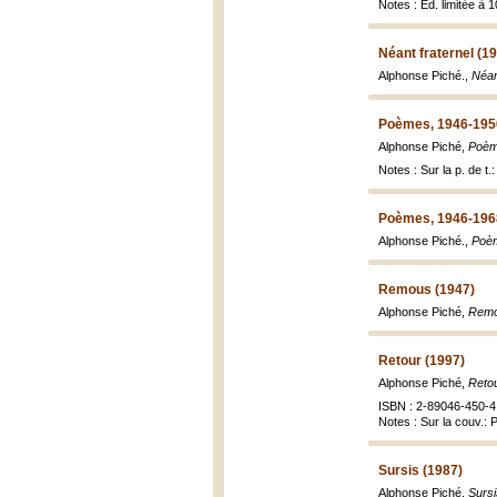
Notes : Éd. limitée à 1
Néant fraternel (1
Alphonse Piché.,
Néan
Poèmes, 1946-195
Alphonse Piché,
Poèm
Notes : Sur la p. de t
Poèmes, 1946-196
Alphonse Piché.,
Poè
Remous (1947)
Alphonse Piché,
Remo
Retour (1997)
Alphonse Piché,
Reto
ISBN : 2-89046-450-4 
Notes : Sur la couv.: 
Sursis (1987)
Alphonse Piché,
Sursi