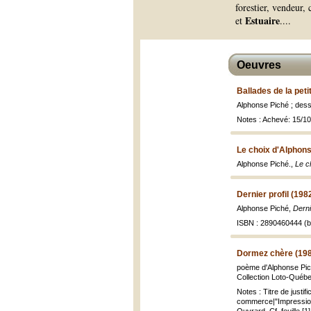
forestier, vendeur,
Estuaire
et
.
...
Oeuvres
Ballades de la peti
Alphonse Piché ; dess
Notes : Achevé: 15/1
Le choix d'Alphons
Alphonse Piché.,
Le c
Dernier profil (198
Alphonse Piché,
Derni
ISBN : 2890460444 (br
Dormez chère (19
poème d'Alphonse Piché
Collection Loto-Québec ;
Notes : Titre de justif
commerce|"Impression d