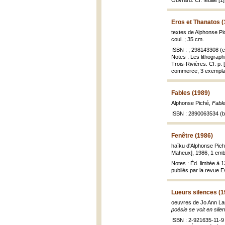
Ouvrard. Cf. feuille [1]
Eros et Thanatos (
textes de Alphonse Pi
coul. ; 35 cm.
ISBN : ; 298143308 (e
Notes : Les lithographi
Trois-Rivières. Cf. p. 
commerce, 3 exemplair
Fables (1989)
Alphonse Piché,
Fabl
ISBN : 2890063534 (br
Fenêtre (1986)
haïku d'Alphonse Pich
Maheux], 1986, 1 emboîta
Notes : Éd. limitée à
publiés par la revue Es
Lueurs silences (
oeuvres de Jo Ann Lan
poésie se voit en sile
ISBN : 2-921635-11-9