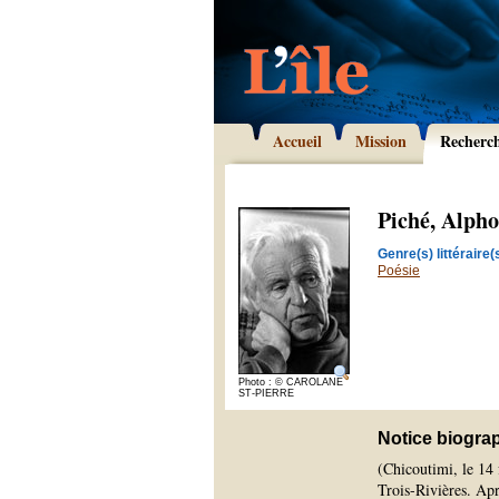
Accueil
Mission
Recherc
Piché, Alph
Genre(s) littéraire(s
Poésie
Photo : © CAROLANE
ST-PIERRE
Notice biogra
(Chicoutimi, le 14 
Trois-Rivières. Ap