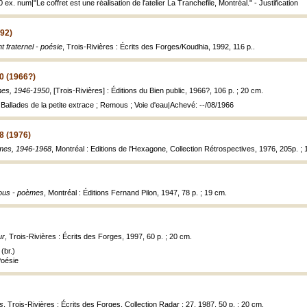
0 ex. num|"Le coffret est une réalisation de l'atelier La Tranchefile, Montréal." - Justification
992)
t fraternel - poésie
, Trois-Rivières : Écrits des Forges/Koudhia, 1992, 116 p..
0 (1966?)
es, 1946-1950
, [Trois-Rivières] : Éditions du Bien public, 1966?, 106 p. ; 20 cm.
.: Ballades de la petite extrace ; Remous ; Voie d'eau|Achevé: --/08/1966
8 (1976)
mes, 1946-1968
, Montréal : Editions de l'Hexagone, Collection Rétrospectives, 1976, 205p. ;
us - poèmes
, Montréal : Éditions Fernand Pilon, 1947, 78 p. ; 19 cm.
ur
, Trois-Rivières : Écrits des Forges, 1997, 60 p. ; 20 cm.
(br.)
Poésie
s
, Trois-Rivières : Écrits des Forges, Collection Radar ; 27, 1987, 50 p. ; 20 cm.