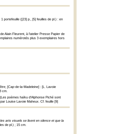
 portefeuille ([23] p., [5] feuilles de pl.) : en
de Alain Fleurent, à l'atelier Presse Papier de
5 exemplaires numérotés plus 3 exemplaires hors
être
, [Cap-de-la-Madeleine] : [L. Lavoie
23 cm.
rce|Les poèmes haïku d'Alphonse Piché sont
 par Louise Lavoie Maheux. Cf. feuille [9]
es arts visuels se lisent en silence et que la
les de pl.) ; 15 cm.