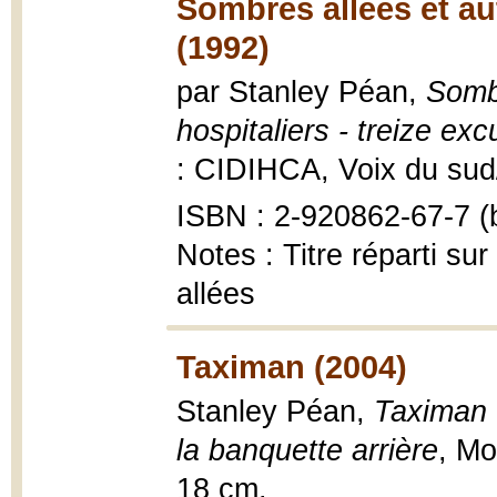
Sombres allées et au
(1992)
par Stanley Péan,
Sombr
hospitaliers - treize excu
: CIDIHCA, Voix du sud
ISBN : 2-920862-67-7 (b
Notes : Titre réparti su
allées
Taximan (2004)
Stanley Péan,
Taximan 
la banquette arrière
, Mo
18 cm.