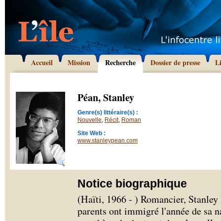
Accueil
Mission
Recherche
Dossier de presse
L
Péan, Stanley
Genre(s) littéraire(s) :
Nouvelle
,
Récit
,
Roman
Site Web :
www.stanleypean.com
Notice biographique
(Haïti, 1966 - ) Romancier, Stanley
parents ont immigré l'année de sa n