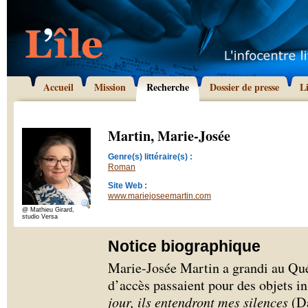
Accueil
Mission
Recherche
Dossier de presse
L
Martin, Marie-Josée
Genre(s) littéraire(s) :
Roman
Site Web :
www.mariejoseemartin.com
@ Mathieu Girard,
studio Versa
Notice biographique
Marie-Josée Martin a grandi au Qu
d’accès passaient pour des objets 
jour
, ils entendront mes silences
(Da