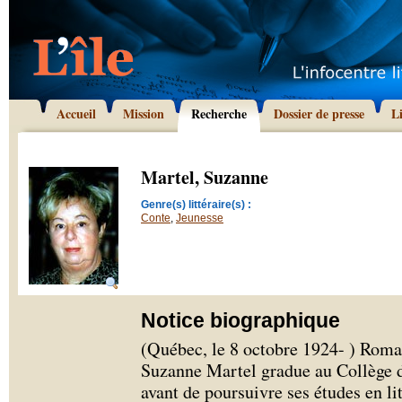
Accueil
Mission
Recherche
Dossier de presse
L
Martel, Suzanne
Genre(s) littéraire(s) :
Conte
,
Jeunesse
Notice biographique
(Québec, le 8 octobre 1924- ) Roman
Suzanne Martel gradue au Collège 
avant de poursuivre ses études en li