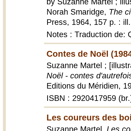
by Suzanne Martel ; illu
Norah Smaridge,
The ci
Press, 1964, 157 p. : ill
Notes : Traduction de: 
Contes de Noël (198
Suzanne Martel ; [illust
Noël - contes d'autrefoi
Editions du Méridien, 198
ISBN : 2920417959 (br.
Les coureurs des boi
Suzanne Martel,
Les co