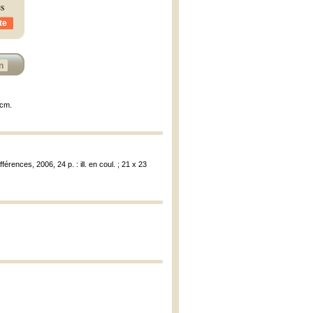
es
te
n
 cm.
rences, 2006, 24 p. : ill. en coul. ; 21 x 23