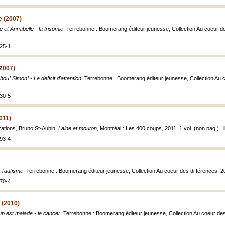
e (2007)
ie et Annabelle - la trisomie
, Terrebonne : Boomerang éditeur jeunesse, Collection Au coeur des d
25-1
(2007)
hou! Simon! - Le déficit d'attention
, Terrebonne : Boomerang éditeur jeunesse, Collection Au coe
30-5
011)
strations, Bruno St-Aubin,
Laine et mouton
, Montréal : Les 400 coups, 2011, 1 vol. (non pag.) : il
93-4
- l'autisme
, Terrebonne : Boomerang éditeur jeunesse, Collection Au coeur des différences, 2006,
70-4
 (2010)
up est malade - le cancer
, Terrebonne : Boomerang éditeur jeunesse, Collection Au coeur des di