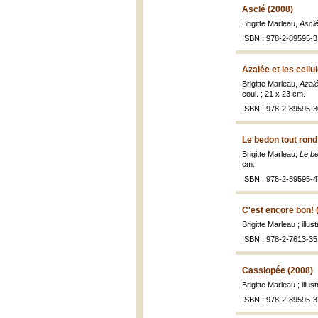
Asclé (2008)
Brigitte Marleau,
Asclé
ISBN : 978-2-89595-3
Azalée et les cellu
Brigitte Marleau,
Azalé
coul. ; 21 x 23 cm.
ISBN : 978-2-89595-3
Le bedon tout rond
Brigitte Marleau,
Le be
cm.
ISBN : 978-2-89595-4
C'est encore bon! 
Brigitte Marleau ; illu
ISBN : 978-2-7613-35
Cassiopée (2008)
Brigitte Marleau ; illu
ISBN : 978-2-89595-3