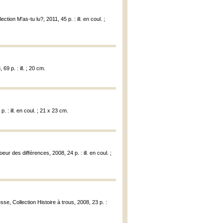
ion M'as-tu lu?, 2011, 45 p. : ill. en coul. ;
9 p. : ill. ; 20 cm.
 : ill. en coul. ; 21 x 23 cm.
r des différences, 2008, 24 p. : ill. en coul. ;
se, Collection Histoire à trous, 2008, 23 p. :