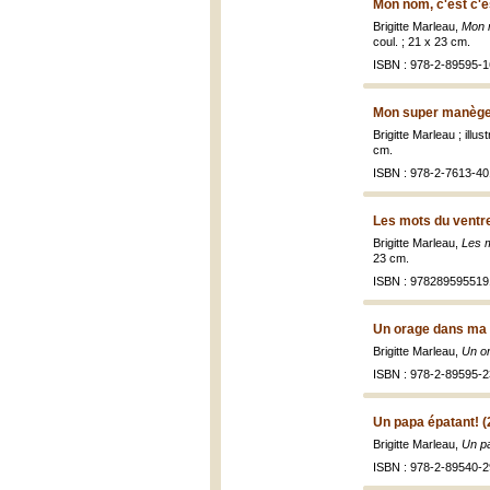
Mon nom, c'est c'es
Brigitte Marleau,
Mon n
coul. ; 21 x 23 cm.
ISBN : 978-2-89595-1
Mon super manège
Brigitte Marleau ; illu
cm.
ISBN : 978-2-7613-40
Les mots du ventre
Brigitte Marleau,
Les m
23 cm.
ISBN : 978289595519
Un orage dans ma 
Brigitte Marleau,
Un or
ISBN : 978-2-89595-2
Un papa épatant! (
Brigitte Marleau,
Un pa
ISBN : 978-2-89540-2