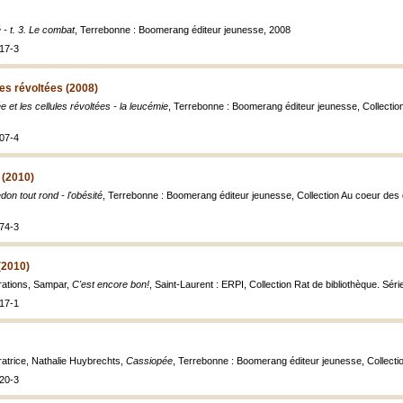
 - t. 3. Le combat
, Terrebonne : Boomerang éditeur jeunesse, 2008
17-3
les révoltées (2008)
e et les cellules révoltées - la leucémie
, Terrebonne : Boomerang éditeur jeunesse, Collection 
07-4
 (2010)
don tout rond - l'obésité
, Terrebonne : Boomerang éditeur jeunesse, Collection Au coeur des dif
74-3
(2010)
strations, Sampar,
C'est encore bon!
, Saint-Laurent : ERPI, Collection Rat de bibliothèque. Série 
17-1
stratrice, Nathalie Huybrechts,
Cassiopée
, Terrebonne : Boomerang éditeur jeunesse, Collection 
20-3