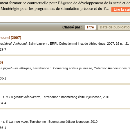
lement formatrice contractuelle pour l’Agence de développement de la santé et d
n Montérégie pour les programmes de stimulation précoce et du Y.
...
Lire la sui
Classé par :
Titre
Date de publicatio
houm! (2007)
cadabra!, Atchoum!
, Saint-Laurent : ERPI, Collection mini rat de bibliothèque, 2007, 16 p. ; 21
73-7
6)
ça pique! - les allergies
, Terrebonne : Boomerang éditeur jeunesse, Collection Au coeur des diffé
68-1
 - t. 8. La grande découverte
, Terrebonne : Boomerang éditeur jeunesse, 2011
34-4
 - t. 6. La mort noire
, Terrebonne : Boomerang éditeur jeunesse, 2010
36-1