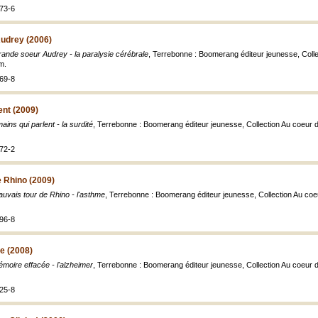
73-6
udrey (2006)
ande soeur Audrey - la paralysie cérébrale
, Terrebonne : Boomerang éditeur jeunesse, Collec
cm.
69-8
ent (2009)
ains qui parlent - la surdité
, Terrebonne : Boomerang éditeur jeunesse, Collection Au coeur des 
72-2
 Rhino (2009)
uvais tour de Rhino - l'asthme
, Terrebonne : Boomerang éditeur jeunesse, Collection Au coeur 
96-8
e (2008)
moire effacée - l'alzheimer
, Terrebonne : Boomerang éditeur jeunesse, Collection Au coeur des 
25-8