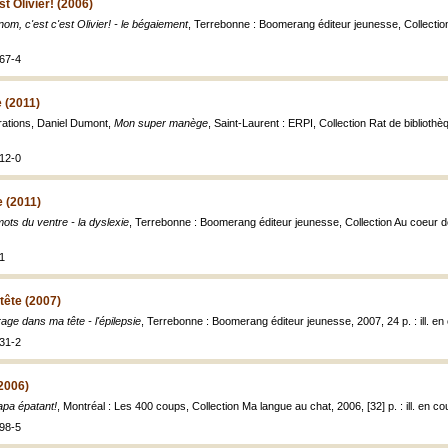
t Olivier! (2006)
om, c'est c'est Olivier! - le bégaiement
, Terrebonne : Boomerang éditeur jeunesse, Collection 
67-4
 (2011)
strations, Daniel Dumont,
Mon super manège
, Saint-Laurent : ERPI, Collection Rat de bibliothèqu
12-0
 (2011)
ots du ventre - la dyslexie
, Terrebonne : Boomerang éditeur jeunesse, Collection Au coeur des 
1
tête (2007)
age dans ma tête - l'épilepsie
, Terrebonne : Boomerang éditeur jeunesse, 2007, 24 p. : ill. en 
31-2
2006)
pa épatant!
, Montréal : Les 400 coups, Collection Ma langue au chat, 2006, [32] p. : ill. en cou
98-5