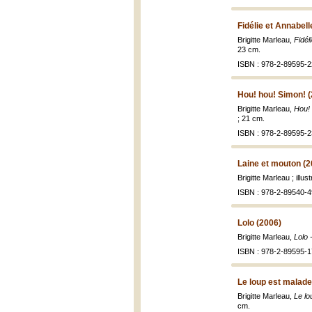
Fidélie et Annabell
Brigitte Marleau,
Fidél
23 cm.
ISBN : 978-2-89595-2
Hou! hou! Simon! 
Brigitte Marleau,
Hou! 
; 21 cm.
ISBN : 978-2-89595-2
Laine et mouton (2
Brigitte Marleau ; illu
ISBN : 978-2-89540-4
Lolo (2006)
Brigitte Marleau,
Lolo 
ISBN : 978-2-89595-1
Le loup est malade
Brigitte Marleau,
Le lo
cm.