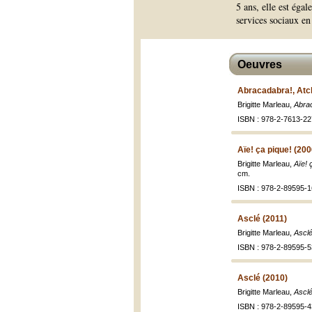
5 ans, elle est éga
services sociaux e
Oeuvres
Abracadabra!, Atc
Brigitte Marleau,
Abra
ISBN : 978-2-7613-22
Aïe! ça pique! (200
Brigitte Marleau,
Aïe! 
cm.
ISBN : 978-2-89595-1
Asclé (2011)
Brigitte Marleau,
Asclé
ISBN : 978-2-89595-5
Asclé (2010)
Brigitte Marleau,
Asclé
ISBN : 978-2-89595-4