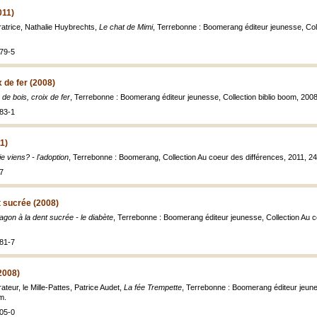
011)
stratrice, Nathalie Huybrechts,
Le chat de Mimi
, Terrebonne : Boomerang éditeur jeunesse, Collect
79-5
x de fer (2008)
 de bois, croix de fer
, Terrebonne : Boomerang éditeur jeunesse, Collection biblio boom, 2008, 6
83-1
1)
je viens? - l'adoption
, Terrebonne : Boomerang, Collection Au coeur des différences, 2011, 24 p.
7
t sucrée (2008)
agon à la dent sucrée - le diabète
, Terrebonne : Boomerang éditeur jeunesse, Collection Au coeu
81-7
2008)
trateur, le Mille-Pattes, Patrice Audet,
La fée Trempette
, Terrebonne : Boomerang éditeur jeunes
cm.
05-0