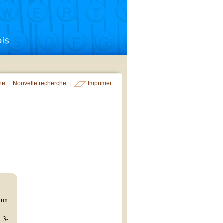
che
|
Nouvelle recherche
|
Imprimer
 un
t 3-