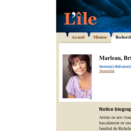
Accueil
Mission
Recherc
Marleau, Bri
Genre(s) littéraire(s
Jeunesse
Notice biogra
Artiste en arts visu
baccalauréat en en
familial du Richeli