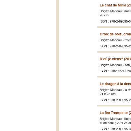
Le chat de Mimi (2
Brigitte Marleau ; illu
20 cm.
ISBN : 978-2-89595-5
Croix de bois, croi
Brigitte Marleau,
Croix
ISBN : 978-2-89595-2
D'où je viens? (201
Brigitte Marleau,
D'où 
ISBN : 978289595520
Le dragon à la den
Brigitte Marleau,
Le dr
21 x 23 cm.
ISBN : 978-2-89595-2
La fée Trempette (
Brigitte Marleau ; illus
ill. en coul. ; 22 x 24 
ISBN : 978-2-89595-3