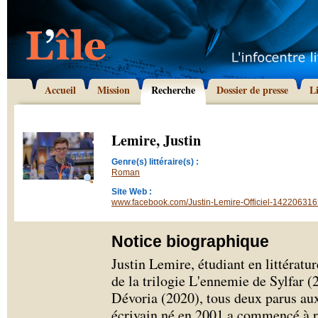
Accueil
Mission
Recherche
Dossier de presse
L
Lemire, Justin
Genre(s) littéraire(s) :
Roman
Site Web :
www.facebook.com/Justin-Lemire-Officiel-14220631
Notice biographique
Justin Lemire, étudiant en littérature
de la trilogie L'ennemie de Sylfar 
Dévoria (2020), tous deux parus aux
écrivain né en 2001 a commencé à ré