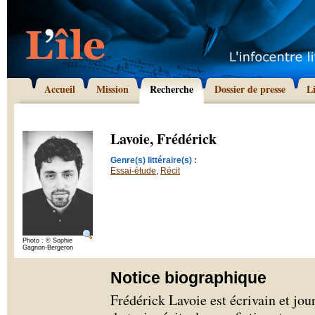
Accueil
Mission
Recherche
Dossier de presse
L
Lavoie, Frédérick
Genre(s) littéraire(s) :
Essai-étude
,
Récit
Photo : © Sophie
Gagnon-Bergeron
Notice biographique
Frédérick Lavoie est écrivain et jour