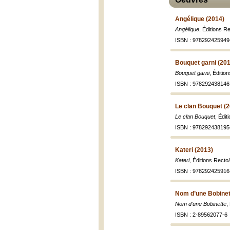
Angélique (2014)
Angélique
, Éditions R
ISBN : 978292425949
Bouquet garni (20
Bouquet garni
, Éditio
ISBN : 978292438146
Le clan Bouquet (
Le clan Bouquet
, Édit
ISBN : 978292438195
Kateri (2013)
Kateri
, Éditions Recto
ISBN : 978292425916
Nom d’une Bobinet
Nom d’une Bobinette
,
ISBN : 2-89562077-6