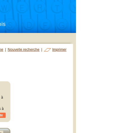
che
|
Nouvelle recherche
|
Imprimer
 à
s à
te