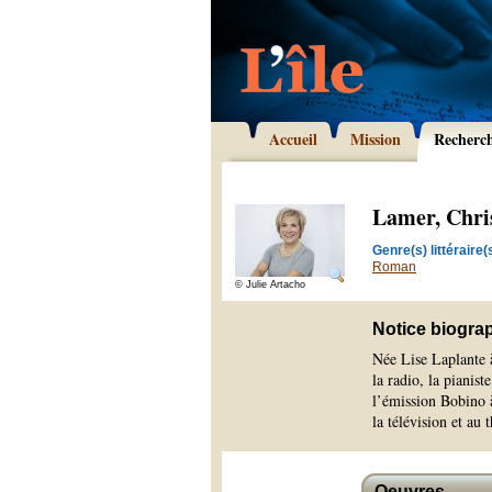
Accueil
Mission
Recherc
Lamer, Chri
Genre(s) littéraire(s
Roman
© Julie Artacho
Notice biogra
Née Lise Laplante 
la radio, la pianis
l’émission Bobino 
la télévision et au t
Oeuvres