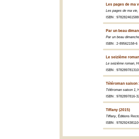
Les pages de ma vi
Les pages de ma vie, o
ISBN : 978282461588
Par un beau diman
Par un beau dimanch
ISBN : 2-89562158-6
Le seizième roman
Le seizième roman
, H
ISBN : 978289781310
Téléroman saison 
Téléroman saison 1
, 
ISBN : 9782897816-3
Tiffany (2015)
Tiffany
, Éditions Rect
ISBN : 978292438110