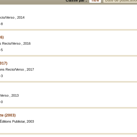
Classé par :
Titre
Date de publicatio
ecto/Verso , 2014
-8
16)
ns Recto/Verso , 2016
-5
2017)
ions Recto/Verso , 2017
-3
/Verso , 2013
-0
te (2003)
 Éditions Publistar, 2003