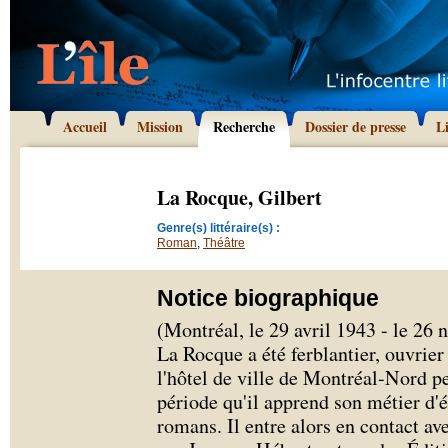
Accueil
Mission
Recherche
Dossier de presse
L
La Rocque, Gilbert
Genre(s) littéraire(s) :
Roman
,
Théâtre
Notice biographique
(Montréal, le 29 avril 1943 - le 2
La Rocque a été ferblantier, ouvrie
l'hôtel de ville de Montréal-Nord pe
période qu'il apprend son métier d'é
romans. Il entre alors en contact av