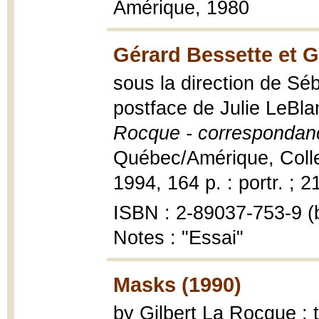
Amérique, 1980
Gérard Bessette et G
sous la direction de Sé
postface de Julie LeBl
Rocque - correspondan
Québec/Amérique, Collec
1994, 164 p. : portr. ; 2
ISBN : 2-89037-753-9 (b
Notes : "Essai"
Masks (1990)
by Gilbert La Rocque ;