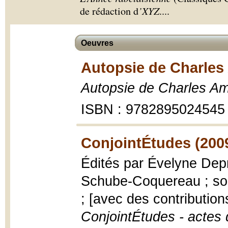
de rédaction d
’XYZ
.
...
Oeuvres
Autopsie de Charles
Autopsie de Charles A
ISBN : 9782895024545
ConjointÉtudes (200
Édités par Évelyne Depr
Schube-Coquereau ; sou
; [avec des contributions
ConjointÉtudes - actes 