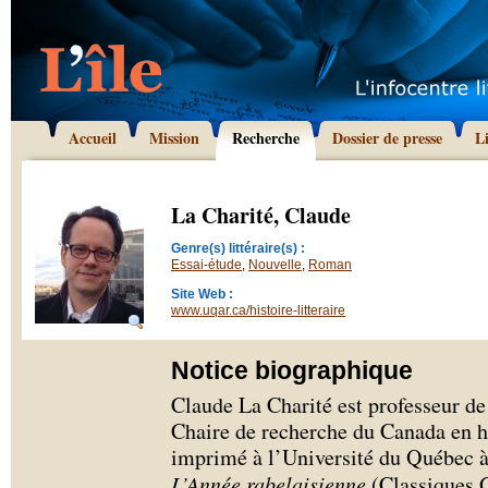
Accueil
Mission
Recherche
Dossier de presse
L
La Charité, Claude
Genre(s) littéraire(s) :
Essai-étude
,
Nouvelle
,
Roman
Site Web :
www.uqar.ca/histoire-litteraire
Notice biographique
Claude La Charité est professeur de l
Chaire de recherche du Canada en his
imprimé à l’Université du Québec à 
L’Année rabelaisienne
(Classiques Ga