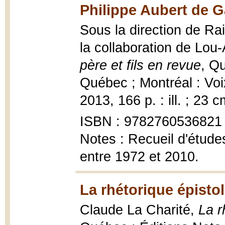
Philippe Aubert de Ga
Sous la direction de Ra
la collaboration de Lou
père et fils en revue
, Q
Québec ; Montréal : Voi
2013, 166 p. : ill. ; 23 c
ISBN : 9782760536821
Notes : Recueil d'étude
entre 1972 et 2010.
La rhétorique épistol
Claude La Charité,
La r