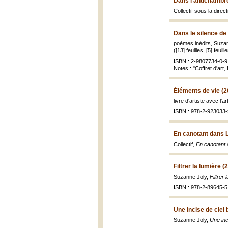
Dans l’antichambre
Collectif sous la dire
Dans le silence de
poèmes inédits, Suzan
([13] feuilles, [5] feuil
ISBN : 2-9807734-0-9
Notes : "Coffret d'art,
Éléments de vie (2
livre d'artiste avec l'ar
ISBN : 978-2-923033-
En canotant dans 
Collectif,
En canotant 
Filtrer la lumière (
Suzanne Joly,
Filtrer 
ISBN : 978-2-89645-5
Une incise de ciel 
Suzanne Joly,
Une inc