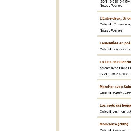
ISBN : 2-89046-495-4 
Notes : Poèmes
L’Entre-deux, Si lo
Collectif,
L’Entre-deux,
Notes : Poèmes
Lanaudière en poé
Collectif,
Lanaudière e
La luce del silenzi
collectif avec Émilio F
ISBN : 978-2923033-
Marcher avec Sain
Collectif,
Marcher ave
Les mots qui boug
Collectif,
Les mots qu
Mouvance (2005)
Collectif,
Mouvance
, 