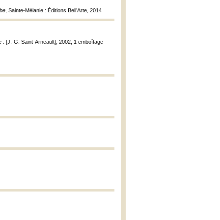
mbe
, Sainte-Mélanie : Éditions Bell’Arte, 2014
te : [J.-G. Saint-Arneault], 2002, 1 emboîtage