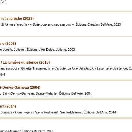
(br.)
in et si proche (2023)
 Si loin et si proche - « Suite pour un nouveau pas »
, Éditions Création Bell’Arte, 2023
sie (2003)
n poésie
, Joliette : Éditions d’Art Doise, Joliette, 2003
o / La lumière du silence (2015)
rancescucci et Ginette Trépanier, livre d'artiste,
La luce del silenzio / La lumière du silence
, É
59-4
t-Denys-Garneau (2004)
c Saint-Denys-Garneau
, Sainte-Mélanie : Éditions Bell’Arte, 2004
ent (2014)
i bougent - Hommage à Hélène Pedneault
, Sainte-Mélanie : Éditions Bell’Arte, 2014
Sainte-Mélanie : Éditions Bell’Arte, 2005