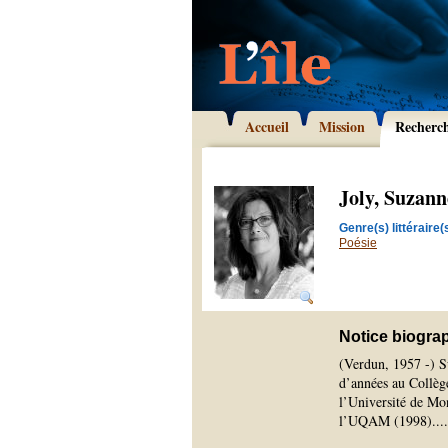
Accueil
Mission
Recherc
Joly, Suzann
Genre(s) littéraire(s
Poésie
Notice biogra
(Verdun, 1957 -) Su
d’années au Collège
l’Université de Mont
l’UQAM (1998).
...