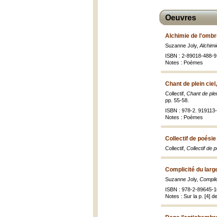
Oeuvres
Alchimie de l'ombr
Suzanne Joly,
Alchimi
ISBN : 2-89018-488-9 
Notes : Poèmes
Chant de plein cie
Collectif,
Chant de ple
pp. 55-58.
ISBN : 978-2. 919113
Notes : Poèmes
Collectif de poési
Collectif,
Collectif de 
Complicité du larg
Suzanne Joly,
Complic
ISBN : 978-2-89645-1
Notes : Sur la p. [4] d