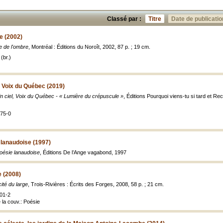
Classé par :
Titre
Date de publicatio
e (2002)
e de l'ombre
, Montréal : Éditions du Noroît, 2002, 87 p. ; 19 cm.
(br.)
l, Voix du Québec (2019)
in ciel, Voix du Québec - « Lumière du crépuscule »
, Éditions Pourquoi viens-tu si tard et R
-75-0
e lanaudoise (1997)
poésie lanaudoise
, Éditions De l’Ange vagabond, 1997
e (2008)
ité du large
, Trois-Rivières : Écrits des Forges, 2008, 58 p. ; 21 cm.
01-2
e la couv.: Poésie