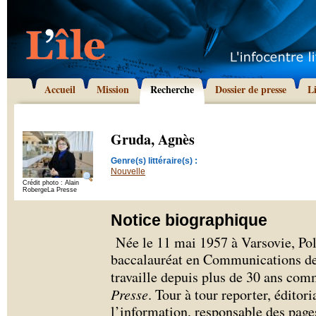
Accueil
Mission
Recherche
Dossier de presse
L
Gruda, Agnès
Genre(s) littéraire(s) :
Nouvelle
Crédit photo : Alain
RobergeLa Presse
Notice biographique
Née le 11 mai 1957 à Varsovie, Po
baccalauréat en Communications de 
travaille depuis plus de 30 ans com
Presse
. Tour à tour reporter, éditori
l’information, responsable des page