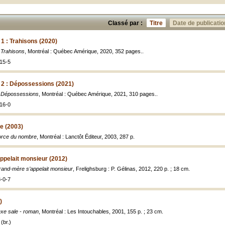
Classé par :
Titre
Date de publicatio
1 : Trahisons (2020)
 Trahisons
, Montréal : Québec Amérique, 2020, 352 pages..
15-5
 2 : Dépossessions (2021)
: Dépossessions
, Montréal : Québec Amérique, 2021, 310 pages..
16-0
e (2003)
orce du nombre
, Montréal : Lanctôt Éditeur, 2003, 287 p.
ppelait monsieur (2012)
and-mère s’appelait monsieur
, Frelighsburg : P. Gélinas, 2012, 220 p. ; 18 cm.
-0-7
)
xe sale - roman
, Montréal : Les Intouchables, 2001, 155 p. ; 23 cm.
(br.)