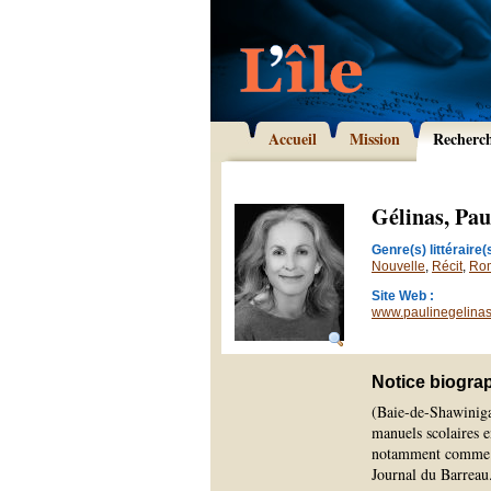
Accueil
Mission
Recherc
Gélinas, Pau
Genre(s) littéraire(s
Nouvelle
,
Récit
,
Ro
Site Web :
www.paulinegelina
Notice biogra
(Baie-de-Shawinigan
manuels scolaires e
notamment comme re
Journal du Barreau