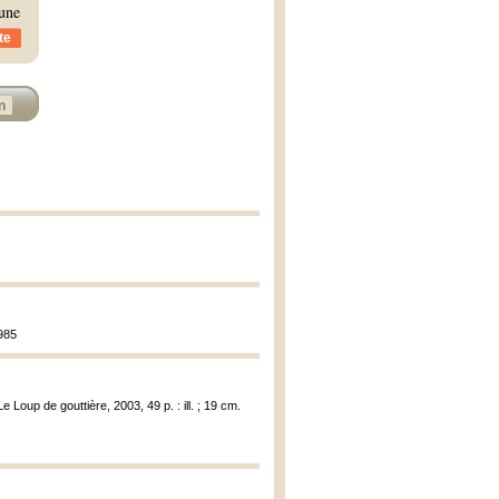
 une
te
n
1985
e Loup de gouttière, 2003, 49 p. : ill. ; 19 cm.