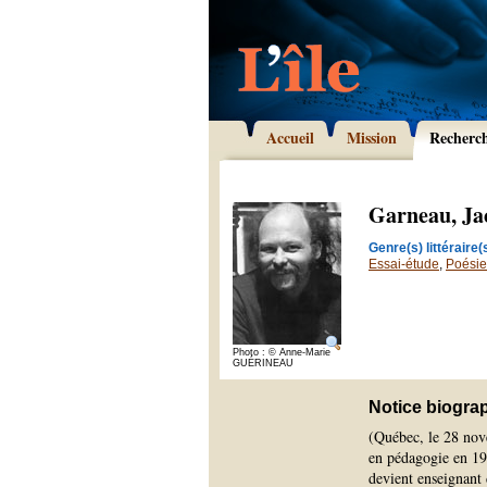
Accueil
Mission
Recherc
Garneau, Ja
Genre(s) littéraire(s
Essai-étude
,
Poésie
Photo : © Anne-Marie
GUÉRINEAU
Notice biogra
(Québec, le 28 nov
en pédagogie en 196
devient enseignant d