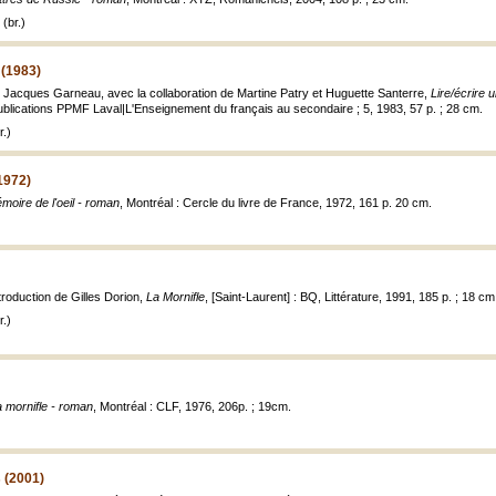
(br.)
 (1983)
Jacques Garneau, avec la collaboration de Martine Patry et Huguette Santerre,
Lire/écrire u
Publications PPMF Laval|L'Enseignement du français au secondaire ; 5, 1983, 57 p. ; 28 cm.
.)
1972)
moire de l'oeil - roman
, Montréal : Cercle du livre de France, 1972, 161 p. 20 cm.
roduction de Gilles Dorion,
La Mornifle
, [Saint-Laurent] : BQ, Littérature, 1991, 185 p. ; 18 cm
.)
 mornifle - roman
, Montréal : CLF, 1976, 206p. ; 19cm.
 (2001)