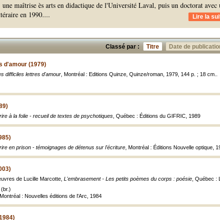
, une maîtrise ès arts en didactique de l'Université Laval, puis un doctorat avec
ttéraire en 1990.
...
Lire la sui
Classé par :
Titre
Date de publicatio
res d'amour (1979)
s difficiles lettres d'amour
, Montréal : Editions Quinze, Quinze/roman, 1979, 144 p. ; 18 cm..
989)
rire à la folie - recueil de textes de psychotiques
, Québec : Éditions du GIFRIC, 1989
985)
rire en prison - témoignages de détenus sur l'écriture
, Montréal : Éditions Nouvelle optique, 
003)
uvres de Lucille Marcotte,
L'embrasement - Les petits poèmes du corps : poésie
, Québec : L
(br.)
Montréal : Nouvelles éditions de l'Arc, 1984
1984)