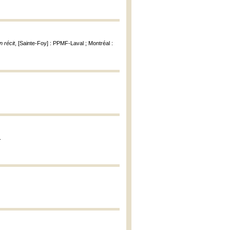
n récit
, [Sainte-Foy] : PPMF-Laval ; Montréal :
.