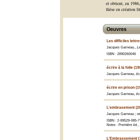
et obtient, en 1986
thèse en création li
Oeuvres
Les difficiles lett
Jacques Garneau.,
Le
ISBN : 2890260046
écrire à la folie (1
Jacques Garneau,
éc
écrire en prison (1
Jacques Garneau,
éc
L'embrasement (2
Jacques Garneau ; oe
ISBN : 2-89529-085-7 
Notes : Première éd., 
L'Embrassement (