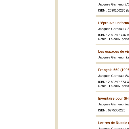
Jacques Garneau,
L'
ISBN : 2890160270 (br
L'épreuve uniforme
Jacques Garneau,
L'
ISBN : 2-89249-746-9
Notes : La couv. porte
Les espaces de viv
Jacques Garneau.,
Le
Français 560 (199
Jacques Garneau,
Fr
ISBN : 2-89249-673-X
Notes : La couv. port
Inventaire pour St
Jacques Garneau,
In
ISBN : 0775300225
Lettres de Russie 
Jacques Garneau,
Le