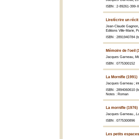
ISBN : 2-89261-399-X 
Lire/écrire un récit
Jean-Claude Gagnon, 
Editions Ville-Marie, 
ISBN : 2891940784 (br
Mémoire de l'oeil (
Jacques Garneau,
Mé
ISBN : 0775300152
La Mornifle (1991)
Jacques Garneau ; int
ISBN : 2894060610 (br
Notes : Roman
La mornifle (1976)
Jacques Garneau.,
La
ISBN : 0775300896
Les petits espaces