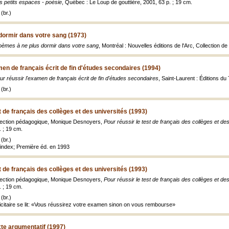
s petits espaces - poésie
, Québec : Le Loup de gouttière, 2001, 63 p. ; 19 cm.
(br.)
dormir dans votre sang (1973)
oèmes à ne plus dormir dans votre sang
, Montréal : Nouvelles éditions de l'Arc, Collection de
men de français écrit de fin d'études secondaires (1994)
ur réussir l'examen de français écrit de fin d'études secondaires
, Saint-Laurent : Éditions du
(br.)
t de français des collèges et des universités (1993)
ection pédagogique, Monique Desnoyers,
Pour réussir le test de français des collèges et de
. ; 19 cm.
(br.)
index; Première éd. en 1993
t de français des collèges et des universités (1993)
ection pédagogique, Monique Desnoyers,
Pour réussir le test de français des collèges et de
. ; 19 cm.
(br.)
icitaire se lit: «Vous réussirez votre examen sinon on vous rembourse»
xte argumentatif (1997)