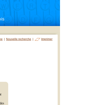
che
|
Nouvelle recherche
|
Imprimer
at
udes