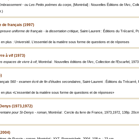
Embrassement - ou Les Petits poèmes du corps
, [Montréal] : Nouvelles Éditions de l'Arc, Coll
.)
 de français (1997)
épreuve uniforme de français - la dissertation critique
, Saint-Laurent : Éditions du Trécarré, P
 en plus : Université. L'essentiel de la matière sous forme de questions et de réponses
re à vif (1973)
s espaces de vivre à vif
, Montréal : Nouvelles éditions de l'Arc, Collection de l'Escarfel, 1973
6)
ançais 560 - examen écrit de fin d'études secondaires
, Saint-Laurent : Éditions du Trécarré, 
e en plus «L'essentiel de la matière sous forme de questions et de réponses»
-Denys (1973,1972)
ventaire pour St-Denys - roman
, Montréal : Cercle du livre de France, 1973,1972, 138p. 20c
(2004)
ttres de Russie - roman
, Montréal : XYZ, Romanichels, 2004, 108 p. ; 23 cm.