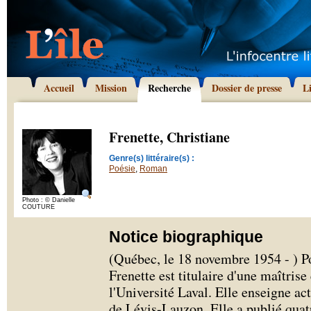
Accueil
Mission
Recherche
Dossier de presse
L
Frenette, Christiane
Genre(s) littéraire(s) :
Poésie
,
Roman
Photo : © Danielle
COUTURE
Notice biographique
(Québec, le 18 novembre 1954 - ) Po
Frenette est titulaire d'une maîtrise
l'Université Laval. Elle enseigne ac
de Lévis-Lauzon. Elle a publié quat