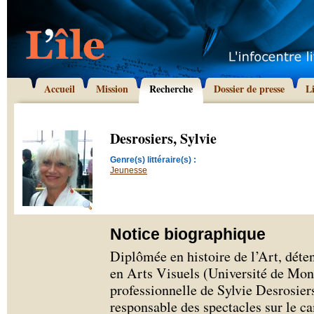
Accueil
Mission
Recherche
Dossier de presse
L
Desrosiers, Sylvie
Genre(s) littéraire(s) :
Jeunesse
Notice biographique
Diplômée en histoire de l’Art, déten
en Arts Visuels (Université de Mont
professionnelle de Sylvie Desrosie
responsable des spectacles sur le c