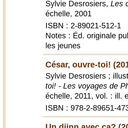
Sylvie Desrosiers,
Les c
échelle, 2001
ISBN : 2-89021-512-1
Notes : Éd. originale p
les jeunes
César, ouvre-toi! (20
Sylvie Desrosiers ; ill
toi! - Les voyages de P
échelle, 2011, vol. : ill.
ISBN : 978-2-89651-47
Un djinn avec ça? (2