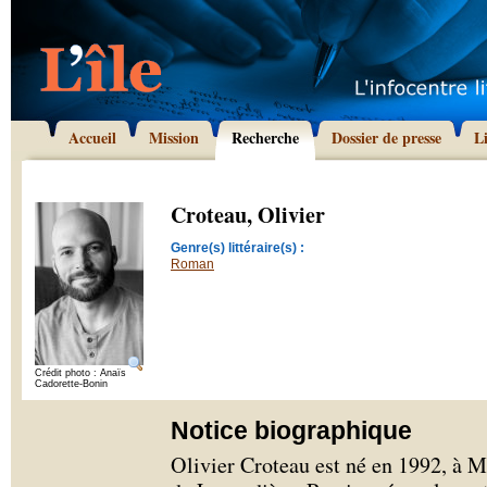
Accueil
Mission
Recherche
Dossier de presse
L
Croteau, Olivier
Genre(s) littéraire(s) :
Roman
Crédit photo : Anaïs
Cadorette-Bonin
Notice biographique
Olivier Croteau est né en 1992, à Mo