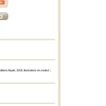
te
n
ditions Atypik, 2018, illustrations en couleur ;