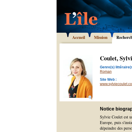
Accueil
Mission
Recherc
Coulet, Sylv
Genre(s) littéraire(s
Roman
Site Web :
www.sylviecoulet.c
Notice biogra
Sylvie Coulet est u
Europe, puis s'inst
dépeindre des perso