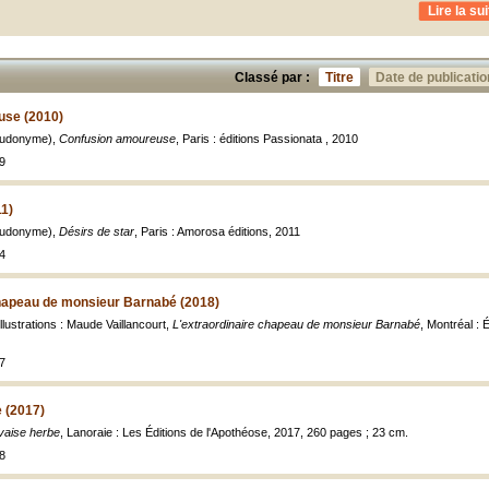
Lire la sui
Classé par :
Titre
Date de publicatio
use (2010)
seudonyme),
Confusion amoureuse
, Paris : éditions Passionata , 2010
9
11)
seudonyme),
Désirs de star
, Paris : Amorosa éditions, 2011
4
chapeau de monsieur Barnabé (2018)
 illustrations : Maude Vaillancourt,
L'extraordinaire chapeau de monsieur Barnabé
, Montréal : É
7
 (2017)
vaise herbe
, Lanoraie : Les Éditions de l'Apothéose, 2017, 260 pages ; 23 cm.
8