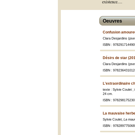
existence.
...
Oeuvres
Confusion amoure
Clara Desjardins (p
ISBN : 978291714490
Désirs de star (20
Clara Desjardins (p
ISBN : 978236431012
L'extraordinaire 
texte : Sylvie Coulet ;
24 cm.
ISBN : 978298175230
La mauvaise herbe
Sylvie Coulet,
La mau
ISBN : 978289775068