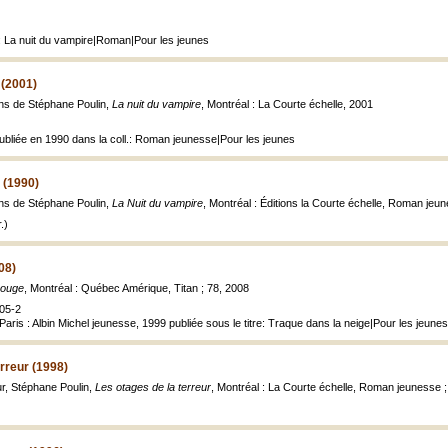
: La nuit du vampire|Roman|Pour les jeunes
 (2001)
ions de Stéphane Poulin,
La nuit du vampire
, Montréal : La Courte échelle, 2001
publiée en 1990 dans la coll.: Roman jeunesse|Pour les jeunes
 (1990)
ions de Stéphane Poulin,
La Nuit du vampire
, Montréal : Éditions la Courte échelle, Roman jeunes
.)
08)
rouge
, Montréal : Québec Amérique, Titan ; 78, 2008
05-2
Paris : Albin Michel jeunesse, 1999 publiée sous le titre: Traque dans la neige|Pour les jeunes
erreur (1998)
eur, Stéphane Poulin,
Les otages de la terreur
, Montréal : La Courte échelle, Roman jeunesse 