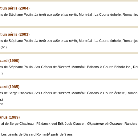
t un périls (2004)
ions de Stéphane Poulin,
La forêt aux mille et un périls
, Montréal : La Courte échelle, Roman je
t un périls (2003)
ions de Stéphane Poulin,
La forêt aux mille et un périls
, Montréal : La Courte échelle, Roman jeun
(br.)
zard (1990)
ions de Stéphane Poulin,
Les Géants de Blizzard
, Montréal : Éditions la Courte Échelle inc., Ro
.)
zard (1985)
tions de Serge Chapleau,
Les Géants de Blizzard
, Montréal : Éditions la Courte échelle, Roman j
.)
ans
anus (1989)
ret af de Serge Chapleau ; På dansk ved Erik Juuk Clausen,
Giganterne på Orkanus
, Randers 
: Les géants de Blizzard|Roman|À partir de 9 ans