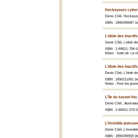
Hockeyeurs cybern
Denis Côté,
Hockeyeu
ISBN : 2890399087 (br
L'idole des Inactif
Denis Côté,
L'idole de
ISBN : 2-89021-796-5
Notes : Suite de: La r
L'Idole des Inactif
Denis Côté,
L'Idole de
ISBN : 2890211061 (br
Notes : Pour les jeune
L'île du savant fou
Denis Côté ; illustrat
ISBN : 2-89021-275-0 
L'Invisible puissa
Denis Côté,
L'Invisib
ISBN : 2890399559 (br