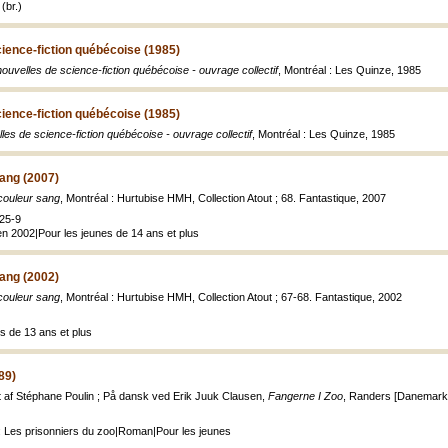
(br.)
cience-fiction québécoise (1985)
nouvelles de science-fiction québécoise - ouvrage collectif
, Montréal : Les Quinze, 1985
cience-fiction québécoise (1985)
lles de science-fiction québécoise - ouvrage collectif
, Montréal : Les Quinze, 1985
ang (2007)
couleur sang
, Montréal : Hurtubise HMH, Collection Atout ; 68. Fantastique, 2007
25-9
en 2002|Pour les jeunes de 14 ans et plus
ang (2002)
couleur sang
, Montréal : Hurtubise HMH, Collection Atout ; 67-68. Fantastique, 2002
s de 13 ans et plus
89)
ret af Stéphane Poulin ; På dansk ved Erik Juuk Clausen,
Fangerne I Zoo
, Randers [Danemark] :
: Les prisonniers du zoo|Roman|Pour les jeunes