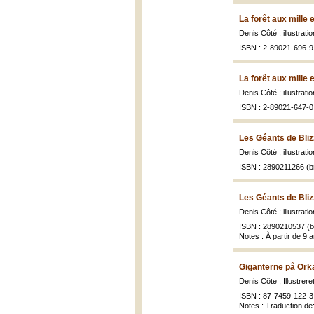
La forêt aux mille e
Denis Côté ; illustrat
ISBN : 2-89021-696-9
La forêt aux mille e
Denis Côté ; illustrat
ISBN : 2-89021-647-0 
Les Géants de Bliz
Denis Côté ; illustrat
ISBN : 2890211266 (br
Les Géants de Bliz
Denis Côté ; illustra
ISBN : 2890210537 (br
Notes : À partir de 9 
Giganterne på Ork
Denis Côte ; Illustre
ISBN : 87-7459-122-3
Notes : Traduction de