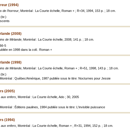
rreur (1994)
s de l'horreur
, Montréal : La Courte échelle, Roman + ; R+34, 1994, 153 p. ; 18 cm.
(br.)
escents
rlande (2008)
ins de Mirlande
, Montréal : La Courte échelle, 2008, 141 p. ; 18 cm.
66-5
publiée en 1998 dans la coll.: Roman +
rlande (1998)
ins de Mirlande
, Montréal : La Courte échelle, Roman + ; R+51, 1998, 143 p. ; 18 cm.
(br.)
 Montréal : Québec/Amérique, 1987 publiée sous le titre: Nocturnes pour Jessie
rs (2005)
 aux enfers
, Montréal : La Courte échelle, Ado ; 30, 2005
ontréal : Éditions paulines, 1984 publiée sous le titre: L'invisible puissance
rs (1994)
 aux enfers
, Montréal : La Courte échelle, Roman + ; R+31, 1994, 152 p. ; 18 cm.