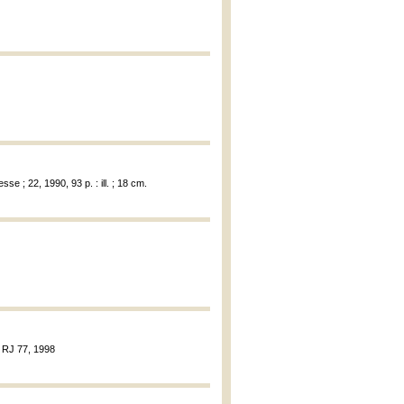
se ; 22, 1990, 93 p. : ill. ; 18 cm.
; RJ 77, 1998