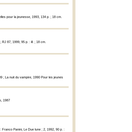
lles pour la jeunesse, 1993, 134 p. ; 18 cm.
RJ 87, 1999, 95 p. : ill. ; 18 cm.
89 ; La nuit du vampire, 1990 Pour les jeunes
s, 1987
] : Franco Panini, Le Due lune ; 2, 1992, 90 p. :