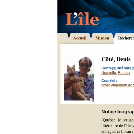
Accueil
Mission
Recherc
Côté, Denis
Genre(s) littéraire(s
Nouvelle
,
Roman
Courriel :
coted@mediom.qc.
Notice biogra
(Québec, le 1er jan
littérature de l'Un
collégial et librair