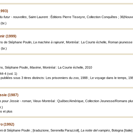
1993)
du futur - nouvelles
, Saint-Laurent : Éditions Pierre Tisseyre, Collection Conquêtes ; 36|Nouve
(br.)
nir (1999)
ions de Stéphane Poulin,
La machine à rajeunir
, Montréal : La Courte échelle, Roman jeunesse ; 
(br.)
ions, Stéphane Poulin,
Maxime
, Montréal : La Courte échelle, 2010
4-4 (vol. 1)
publiées sous 3 titres distincts: Les prisonniers du zoo, 1988 ; Le voyage dans le temps, 19
ssie (1987)
s pour Jessie - roman
, Vieux-Montréal : Québec/Amérique, Collection Jeunesse/Romans plu
.)
s et plus
ro (1992)
oni di Stéphane Poulin ; [traduzione, Serenella Parazzoli],
La notte del vampiro
, Bologna [Italie