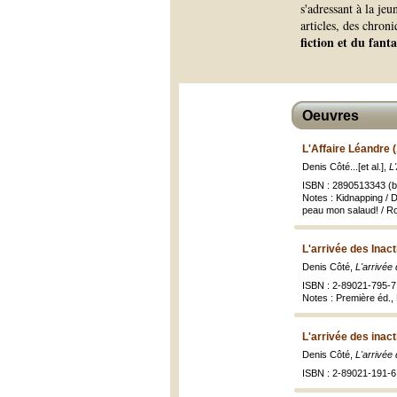
s'adressant à la je
articles, des chron
fiction et du fant
Oeuvres
L'Affaire Léandre 
Denis Côté...[et al.],
L
ISBN : 2890513343 (br
Notes : Kidnapping / D
peau mon salaud! / Ro
L'arrivée des Inact
Denis Côté,
L'arrivée 
ISBN : 2-89021-795-7
Notes : Première éd., 
L'arrivée des inact
Denis Côté,
L'arrivée 
ISBN : 2-89021-191-6 