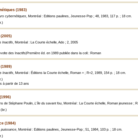
étiques (1983)
rs cybernétiques
, Montréal : Editions paulines, Jeunesse-Pop ; 48, 1983, 117 p. ; 18 cm.
.)
s (2005)
s Inactifs
, Montréal : La Courte échelle, Ado ; 2, 2005
évolte des Inactifs|Première éd. en 1989 publiée dans la coll.: Roman
s (1989)
s Inactifs
, Montréal : Éditions la Courte échelle, Roman + ; R+2, 1989, 154 p. ; 18 cm.
.)
s à partir de 13 ans
 (1996)
ions de Stéphane Poulin,
L'île du savant fou
, Montréal : La Courte échelle, Roman jeunesse ; RJ 6
(br.)
nce (1984)
le puissance
, Montréal : Editions paulines, Jeunesse-Pop ; 51, 1984, 103 p. ; 18 cm.
.)