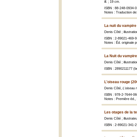
ill. ; 19 cm.
ISBN : 88-248-0934-0
Notes : Traduction de
La nuit du vampire
Denis Côté ; illustrat
ISBN : 2-89021-469-9
Notes : Éd. originale 
La Nuit du vampire
Denis Côté ; illustrat
ISBN : 2890211177 (br
L'oiseau rouge (20
Denis Côté,
L'oiseau 
ISBN : 978-2-7644-06
Notes : Première éd., 
Les otages de la t
Denis Côté ; illustrat
ISBN : 2-89021-341-2