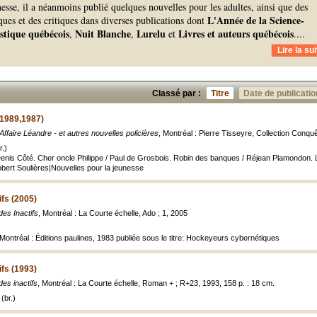
unesse, il a néanmoins publié quelques nouvelles pour les adultes, ainsi que des
L'Année de la Science-
iques et des critiques dans diverses publications dont
astique québécois
Nuit Blanche
Lurelu
Livres et auteurs québécois
,
,
et
.
...
Lire la sui
Classé par :
Titre
Date de publicatio
(1989,1987)
'Affaire Léandre - et autres nouvelles policières
, Montréal : Pierre Tisseyre, Collection Conquê
.)
enis Côté. Cher oncle Philippe / Paul de Grosbois. Robin des banques / Réjean Plamondon. L'A
bert Soulières|Nouvelles pour la jeunesse
ifs (2005)
des Inactifs
, Montréal : La Courte échelle, Ado ; 1, 2005
Montréal : Éditions paulines, 1983 publiée sous le titre: Hockeyeurs cybernétiques
ifs (1993)
des inactifs
, Montréal : La Courte échelle, Roman + ; R+23, 1993, 158 p. : 18 cm.
(br.)