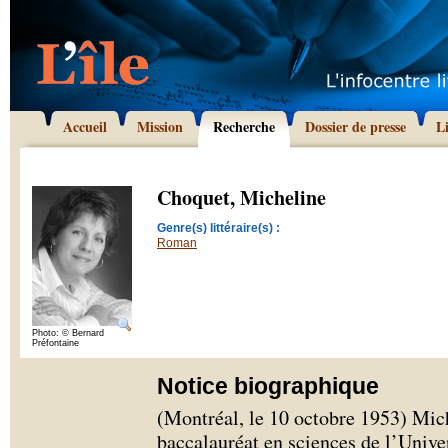
Accueil
Mission
Recherche
Dossier de presse
L
Choquet, Micheline
Genre(s) littéraire(s) :
Roman
Photo: © Bernard
Préfontaine
Notice biographique
(Montréal, le 10 octobre 1953) Mic
baccalauréat en sciences de l’Unive