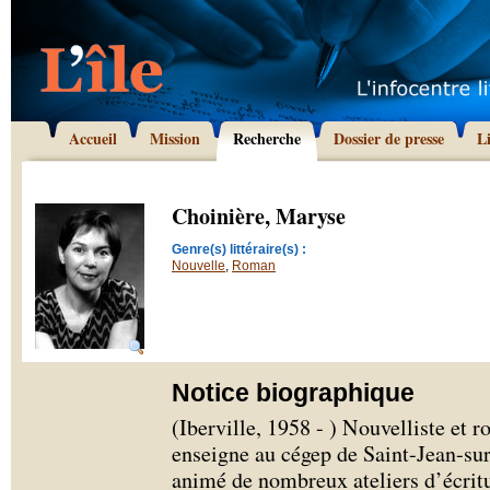
Accueil
Mission
Recherche
Dossier de presse
L
Choinière, Maryse
Genre(s) littéraire(s) :
Nouvelle
,
Roman
Notice biographique
(Iberville, 1958 - ) Nouvelliste et
enseigne au cégep de Saint-Jean-sur
animé de nombreux ateliers d’écritu