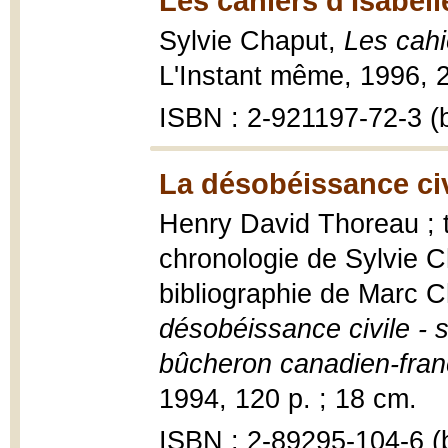
Les cahiers d'Isabell
Sylvie Chaput,
Les cahi
L'Instant même, 1996, 2
ISBN : 2-921197-72-3 (b
La désobéissance civ
Henry David Thoreau ; t
chronologie de Sylvie C
bibliographie de Marc 
désobéissance civile - s
bûcheron canadien-franç
1994, 120 p. ; 18 cm.
ISBN : 2-89295-104-6 (b