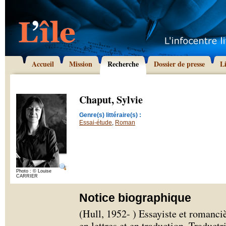
Accueil
Mission
Recherche
Dossier de presse
L
Chaput, Sylvie
Genre(s) littéraire(s) :
Essai-étude
,
Roman
Photo : © Louise
CARRIER
Notice biographique
(Hull, 1952- ) Essayiste et romanciè
en lettres et en traduction. Traductri