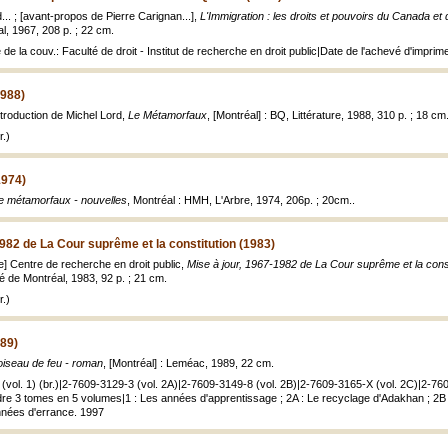
.. ; [avant-propos de Pierre Carignan...],
L'Immigration : les droits et pouvoirs du Canada e
al, 1967, 208 p. ; 22 cm.
re de la couv.: Faculté de droit - Institut de recherche en droit public|Date de l'achevé d'impri
988)
troduction de Michel Lord,
Le Métamorfaux
, [Montréal] : BQ, Littérature, 1988, 310 p. ; 18 cm
.)
1974)
e métamorfaux - nouvelles
, Montréal : HMH, L'Arbre, 1974, 206p. ; 20cm..
1982 de La Cour suprême et la constitution (1983)
e] Centre de recherche en droit public,
Mise à jour, 1967-1982 de La Cour suprême et la const
é de Montréal, 1983, 92 p. ; 21 cm.
.)
989)
oiseau de feu - roman
, [Montréal] : Leméac, 1989, 22 cm.
(vol. 1) (br.)|2-7609-3129-3 (vol. 2A)|2-7609-3149-8 (vol. 2B)|2-7609-3165-X (vol. 2C)|2-760
re 3 tomes en 5 volumes|1 : Les années d'apprentissage ; 2A : Le recyclage d'Adakhan ; 2B :
années d'errance. 1997