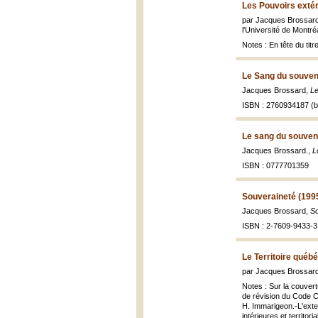
Les Pouvoirs exté
par Jacques Brossard..
l'Université de Montréal
Notes : En tête du tit
Le Sang du souven
Jacques Brossard,
Le
ISBN : 2760934187 (br
Le sang du souveni
Jacques Brossard.,
L
ISBN : 0777701359
Souveraineté (199
Jacques Brossard,
So
ISBN : 2-7609-9433-3 
Le Territoire québ
par Jacques Brossard 
Notes : Sur la couvert
de révision du Code Ci
H. Immarigeon.-L'exte
intérieures et territo