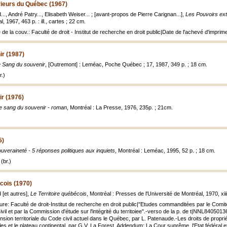
rieurs du Québec (1967)
., André Patry..., Elisabeth Weiser... ; [avant-propos de Pierre Carignan...],
Les Pouvoirs ex
, 1967, 463 p. : ill., cartes ; 22 cm.
re de la couv.: Faculté de droit - Institut de recherche en droit public|Date de l'achevé d'impr
ir (1987)
 Sang du souvenir
, [Outremont] : Leméac, Poche Québec ; 17, 1987, 349 p. ; 18 cm.
.)
r (1976)
e sang du souvenir - roman
, Montréal : La Presse, 1976, 235p. ; 21cm.
5)
uveraineté - 5 réponses politiques aux inquiets
, Montréal : Leméac, 1995, 52 p. ; 18 cm.
(br.)
écois (1970)
[et autres],
Le Territoire québécois
, Montréal : Presses de l'Université de Montréal, 1970, xii
ure: Faculté de droit-Institut de recherche en droit public|"Etudes commanditées par le Comité 
vil et par la Commission d'étude sur l'intégrité du territoiee".-verso de la p. de t|NNL8405
nsion territoriale du Code civil actuel dans le Québec, par L. Patenaude.-Les droits de prop
riales et le plateau continental, par G.V. La Forest. Addendum: La Cour suprême, l'Etat fédéral