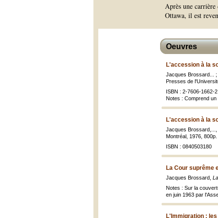
Après une carrière
Ottawa, il est rev
Oeuvres
L'accession à la s
Jacques Brossard... ;
Presses de l'Universit
ISBN : 2-7606-1662-2 
Notes : Comprend un 
L'accession à la s
Jacques Brossard,...
Montréal, 1976, 800p.
ISBN : 0840503180
La Cour suprême et
Jacques Brossard,
La
Notes : Sur la couvert
en juin 1963 par l'Ass
L'Immigration : le