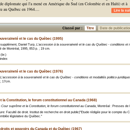
 de diplomate qui l'a mené en Amérique du Sud (en Colombie et en Haïti) et à
enu au Québec en 1964.
...
Lire la sui
Classé par :
Titre
Date de publicatio
ouveraineté et le cas du Québec (1995)
 supplément, Daniel Turp,
L'accession à la souveraineté et le cas du Québec - conditions et mo
é de Montréal, 1995, 853 p. ; 19 cm.
(br.)
index
ouveraineté et le cas du Québec (1976)
,
L'accession à la souveraineté et le cas du Québec - conditions et modalités politico-juridique
 ; 17cm.
 la Constitution, le forum constitutionnel au Canada (1968)
 Cour suprême et la Constitution, le forum constitutionnel au Canada
, Montréal : Presses de 
ure: Faculté de droit. Institut de recherche en droit public|"Etude rédigée pour le compte du 
emblée législative du Québec."
s droits et pouvoirs du Canada et du Québec (1967)