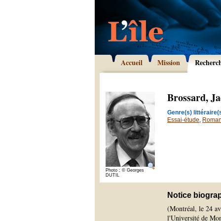
Accueil
Mission
Recherc
Brossard, J
Genre(s) littéraire(s
Essai-étude
,
Roma
Photo : © Georges
DUTIL
Notice biogra
(Montréal, le 24 av
l'Université de Mon