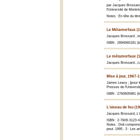
par Jacques Brossard.
l'Université de Montré
Notes : En tête du tit
Le Métamorfaux (1
Jacques Brossard ; in
ISBN : 2894060181 (br
Le métamorfaux (
Jacques Brossard.,
L
Mise à jour, 1967-
James Leavy ; [pour l
Presses de l'Universit
ISBN : 2760605981 (br
L'oiseau de feu (1
Jacques Brossard,
L'
ISBN : 2-7609-3123-4 
Notes : Doit comprend
peut. 1995 ; 3 : Les 