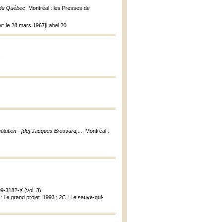
t du Québec
, Montréal : les Presses de
mer: le 28 mars 1967|Label 20
.
itution - [de] Jacques Brossard,...
, Montréal :
9-3182-X (vol. 3)
 Le grand projet. 1993 ; 2C : Le sauve-qui-