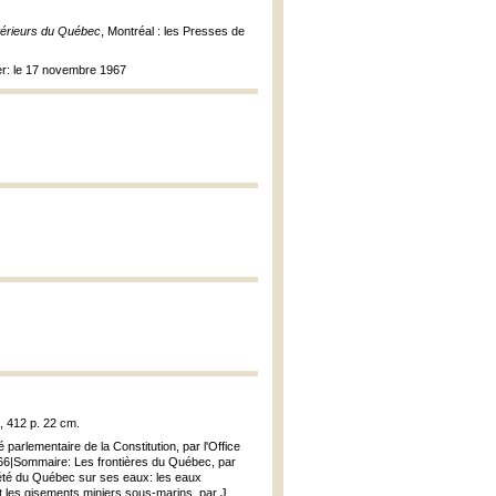
térieurs du Québec
, Montréal : les Presses de
imer: le 17 novembre 1967
i, 412 p. 22 cm.
parlementaire de la Constitution, par l'Office
01366|Sommaire: Les frontières du Québec, par
riété du Québec sur ses eaux: les eaux
 et les gisements miniers sous-marins, par J.