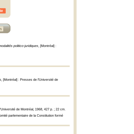
te
n
dalités politico-juridiques
, [Montréal] :
s
, [Montréal] : Presses de l'Université de
l'Université de Montréal, 1968, 427 p. ; 22 cm.
Comité parlementaire de la Constitution formé