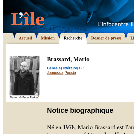
Accueil
Mission
Recherche
Dossier de presse
L
Brassard, Mario
Genre(s) littéraire(s) :
Jeunesse
,
Poésie
Photo : © Peter Parker
Notice biographique
Né en 1978, Mario Brassard est l'aut