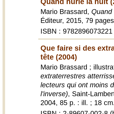
Quand hurle la nuit 
Mario Brassard,
Quand h
Éditeur, 2015, 79 pages 
ISBN : 9782896073221
Que faire si des extr
tête (2004)
Mario Brassard ; illustr
extraterrestres atterriss
lecteurs qui ont moins d
l'inverse)
, Saint-Lambert 
2004, 85 p. : ill. ; 18 cm
ISBN : 2-89607-002-8 (b