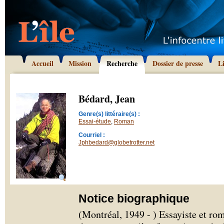
Accueil
Mission
Recherche
Dossier de presse
L
Bédard, Jean
Genre(s) littéraire(s) :
Essai-étude
,
Roman
Courriel :
Jphbedard@globetrotter.net
Notice biographique
(Montréal, 1949 - ) Essayiste et ro