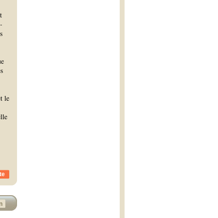
t
-
s
ue
es
t le
lle
te
n