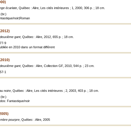
000)
nge écarlate
, Québec : Alire, Les cités intérieures ; 1, 2000, 306 p. ; 18 cm.
(br.)
antastique/noir|Roman
(2012)
 deuxième gant
, Québec : Alire, 2012, 655 p. ; 18 cm.
77-9
publiée en 2010 dans un format différent
(2010)
 deuxième gant
, Québec : Alire, Collection GF, 2010, 544 p. ; 23 cm.
57-1
au noire
, Québec : Alire, Les cités intérieures ; 2, 2003, 403 p. ; 18 cm.
(br.)
dos: Fantastique/noir
2005)
Ombre pourpre
, Québec : Alire, 2005