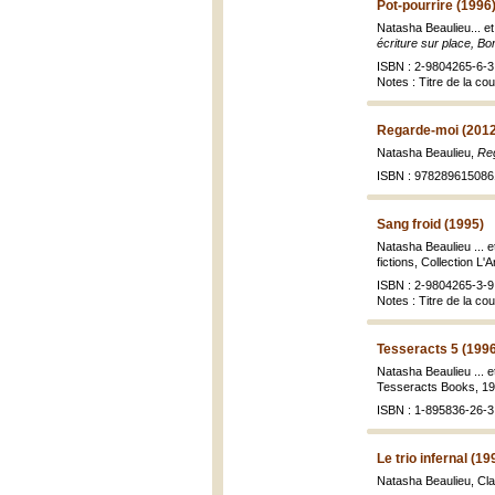
Pot-pourrire (1996
Natasha Beaulieu... et
écriture sur place, Bo
ISBN : 2-9804265-6-3 
Notes : Titre de la co
Regarde-moi (2012
Natasha Beaulieu,
Re
ISBN : 978289615086
Sang froid (1995)
Natasha Beaulieu ... e
fictions, Collection L'A
ISBN : 2-9804265-3-9 
Notes : Titre de la co
Tesseracts 5 (199
Natasha Beaulieu ... 
Tesseracts Books, 199
ISBN : 1-895836-26-3
Le trio infernal (19
Natasha Beaulieu, Cl