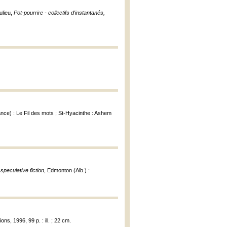
ulieu,
Pot-pourrire - collectifs d'instantanés,
nce) : Le Fil des mots ; St-Hyacinthe : Ashem
peculative fiction
, Edmonton (Alb.) :
ons, 1996, 99 p. : ill. ; 22 cm.