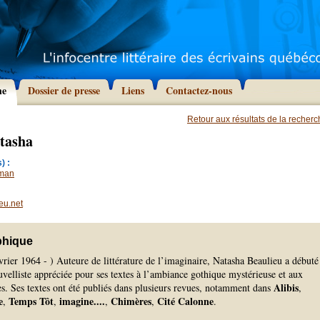
he
Dossier de presse
Liens
Contactez-nous
Retour aux résultats de la recher
atasha
) :
man
eu.net
phique
vrier 1964 - ) Auteure de littérature de l’imaginaire, Natasha Beaulieu a débuté
elliste appréciée pour ses textes à l’ambiance gothique mystérieuse et aux
Alibis
s. Ses textes ont été publiés dans plusieurs revues, notamment dans
,
e
Temps Tôt
imagine.
...
Chimères
Cité Calonne
,
,
,
,
.