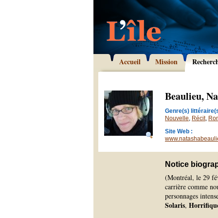
Accueil
Mission
Recherc
Beaulieu, N
Genre(s) littéraire(s
Nouvelle
,
Récit
,
Ro
Site Web :
www.natashabeauli
Notice biogra
(Montréal, le 29 fé
carrière comme nouv
personnages intense
Solaris
Horrifiqu
,