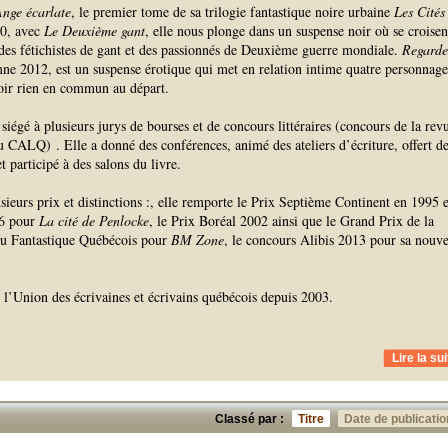
Ange écarlate
, le premier tome de sa trilogie fantastique noire urbaine
Les Cités
10, avec
Le Deuxième gant
, elle nous plonge dans un suspense noir où se croisen
 des fétichistes de gant et des passionnés de Deuxième guerre mondiale.
Regarde
mne 2012, est un suspense érotique qui met en relation intime quatre personnage
oir rien en commun au départ.
siégé à plusieurs jurys de bourses et de concours littéraires (concours de la rev
u CALQ) . Elle a donné des conférences, animé des ateliers d’écriture, offert d
t participé à des salons du livre.
sieurs prix et distinctions :, elle remporte le Prix Septième Continent en 1995 e
96 pour
La cité de Penlocke
, le Prix Boréal 2002 ainsi que le Grand Prix de la
 du Fantastique Québécois pour
BM Zone
, le concours Alibis 2013 pour sa nouve
 l’Union des écrivaines et écrivains québécois depuis 2003.
Lire la sui
Classé par :
Titre
Date de publicatio