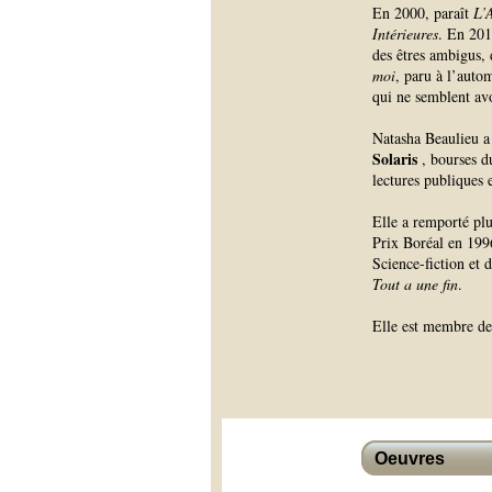
En 2000, paraît
L’
Intérieures
. En 20
des êtres ambigus,
moi
, paru à l’auto
qui ne semblent av
Natasha Beaulieu a 
Solaris
, bourses d
lectures publiques e
Elle a remporté plu
Prix Boréal en 19
Science-fiction et
Tout a une fin
.
Elle est membre de
Oeuvres