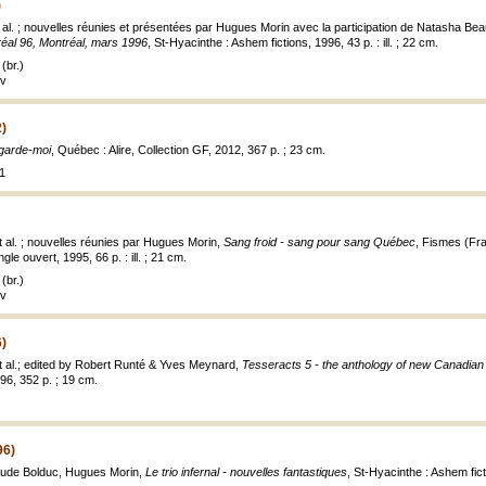
)
 al. ; nouvelles réunies et présentées par Hugues Morin avec la participation de Natasha Bea
réal 96, Montréal, mars 1996
, St-Hyacinthe : Ashem fictions, 1996, 43 p. : ill. ; 22 cm.
(br.)
uv
)
garde-moi
, Québec : Alire, Collection GF, 2012, 367 p. ; 23 cm.
1
t al. ; nouvelles réunies par Hugues Morin,
Sang froid - sang pour sang Québec
, Fismes (Fra
ngle ouvert, 1995, 66 p. : ill. ; 21 cm.
(br.)
uv
6)
et al.; edited by Robert Runté & Yves Meynard,
Tesseracts 5 - the anthology of new Canadian s
6, 352 p. ; 19 cm.
96)
aude Bolduc, Hugues Morin,
Le trio infernal - nouvelles fantastiques
, St-Hyacinthe : Ashem ficti