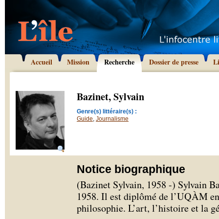
Accueil
Mission
Recherche
Dossier de presse
L
Bazinet, Sylvain
Genre(s) littéraire(s) :
Guide
,
Journalisme
Notice biographique
(Bazinet Sylvain, 1958 -) Sylvain Ba
1958. Il est diplômé de l’UQÀM e
philosophie. L’art, l’histoire et la 